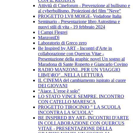
CON IL REGISTA
Attività di Cineforum - Prevenzione al bullismo e
al cyberbullismo. Proiezioni del film "Neve"
PROGETTO LV8 MOIGE- Vodafone Italia
Seminario - Presentazione libro Autostima e
nuovi stili di vita - 19 febbraio 2024
I Campi Flegrei
ManzoniDì
Laboratorio di Greco zero
Be Inspired by ART - Incontri d'Arte in
collaborazione con Quercus Vitae -
Presentazione della graphic novel Un sogno al
Maradona di Sante Roperto e Giancarlo Covino
RADIO MANZONI...PER UN VIAGGIO
LIB(E)RO"...NELLA LETTURA
IL CINEMA del cambiamento ispirato al cuore
DEI GIOVANI
“Aiace. L’eroe è solo”
LO STATO VINCE SEMPRE. INCONTRO
CON CATELLO MARESCA
PROGETTO TIROCINIO " LA SCUOLA
INCONTRA LA SCUOLA"
BE INSPIRED BY ART- INCONTRI D'ARTE
IN COLLABORAZIONE CON QUERCUS
VITAE - PRESENTAZIONE DELLA