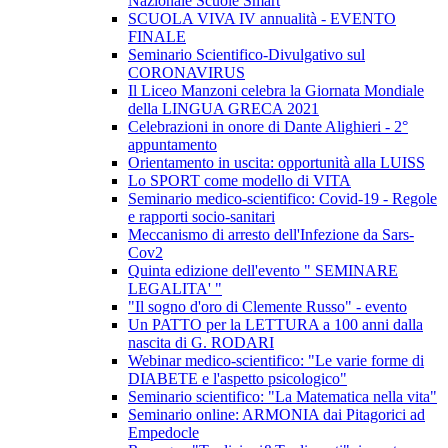
Nazionale Scuole Smart
SCUOLA VIVA IV annualità - EVENTO
FINALE
Seminario Scientifico-Divulgativo sul
CORONAVIRUS
Il Liceo Manzoni celebra la Giornata Mondiale
della LINGUA GRECA 2021
Celebrazioni in onore di Dante Alighieri - 2°
appuntamento
Orientamento in uscita: opportunità alla LUISS
Lo SPORT come modello di VITA
Seminario medico-scientifico: Covid-19 - Regole
e rapporti socio-sanitari
Meccanismo di arresto dell'Infezione da Sars-
Cov2
Quinta edizione dell'evento " SEMINARE
LEGALITA' "
"Il sogno d'oro di Clemente Russo" - evento
Un PATTO per la LETTURA a 100 anni dalla
nascita di G. RODARI
Webinar medico-scientifico: "Le varie forme di
DIABETE e l'aspetto psicologico"
Seminario scientifico: "La Matematica nella vita"
Seminario online: ARMONIA dai Pitagorici ad
Empedocle