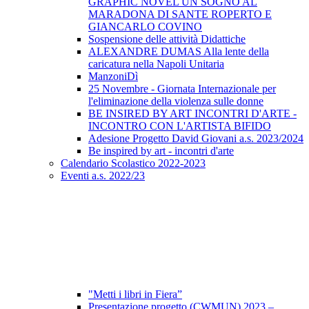
GRAPHIC NOVEL UN SOGNO AL
MARADONA DI SANTE ROPERTO E
GIANCARLO COVINO
Sospensione delle attività Didattiche
ALEXANDRE DUMAS Alla lente della
caricatura nella Napoli Unitaria
ManzoniDì
25 Novembre - Giornata Internazionale per
l'eliminazione della violenza sulle donne
BE INSIRED BY ART INCONTRI D'ARTE -
INCONTRO CON L'ARTISTA BIFIDO
Adesione Progetto David Giovani a.s. 2023/2024
Be inspired by art - incontri d'arte
Calendario Scolastico 2022-2023
Eventi a.s. 2022/23
"Metti i libri in Fiera”
Presentazione progetto (CWMUN) 2023 –