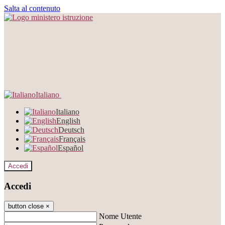
Salta al contenuto
Italiano
Italiano
English
Deutsch
Français
Español
Accedi
Accedi
button close
×
Nome Utente