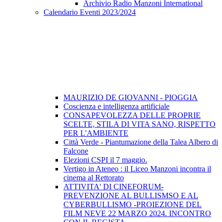
Archivio Radio Manzoni International
Calendario Eventi 2023/2024
MAURIZIO DE GIOVANNI - PIOGGIA
Coscienza e intelligenza artificiale
CONSAPEVOLEZZA DELLE PROPRIE
SCELTE, STILA DI VITA SANO, RISPETTO
PER L'AMBIENTE
Città Verde - Piantumazione della Talea Albero di
Falcone
Elezioni CSPI il 7 maggio.
Vertigo in Ateneo : il Liceo Manzoni incontra il
cinema al Rettorato
ATTIVITA' DI CINEFORUM-
PREVENZIONE AL BULLISMSO E AL
CYBERBULLISMO -PROIEZIONE DEL
FILM NEVE 22 MARZO 2024. INCONTRO