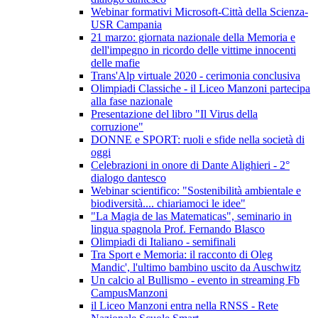
Webinar formativi Microsoft-Città della Scienza-
USR Campania
21 marzo: giornata nazionale della Memoria e
dell'impegno in ricordo delle vittime innocenti
delle mafie
Trans'Alp virtuale 2020 - cerimonia conclusiva
Olimpiadi Classiche - il Liceo Manzoni partecipa
alla fase nazionale
Presentazione del libro "Il Virus della
corruzione"
DONNE e SPORT: ruoli e sfide nella società di
oggi
Celebrazioni in onore di Dante Alighieri - 2°
dialogo dantesco
Webinar scientifico: "Sostenibilità ambientale e
biodiversità.... chiariamoci le idee"
"La Magia de las Matematicas", seminario in
lingua spagnola Prof. Fernando Blasco
Olimpiadi di Italiano - semifinali
Tra Sport e Memoria: il racconto di Oleg
Mandic', l'ultimo bambino uscito da Auschwitz
Un calcio al Bullismo - evento in streaming Fb
CampusManzoni
il Liceo Manzoni entra nella RNSS - Rete