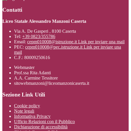
Contatti
Liceo Statale Alessandro Manzoni Caserta
Via A. De Gasperi , 8100 Caserta
Tel:
+39 0823/355786
Email:
cepm010008@istruzione.it
Link per inviare una mail
PEC:
cepm010008@pec.istruzione.it
Link per inviare una
mail
C.F.: 80009250616
Webmaster
Prof.ssa Rita Adanti
A.A. Carmine Tessitore
sitowebmanzoni@liceomanzonicaserta.it
Sezione Link Utili
Cookie policy
Note legali
Informativa Privacy
Ufficio Relazioni con il Pubblico
Dichiarazione di accessibilità