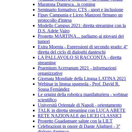
Maratona Dantesca...is coming
Seminario formativo: CTS - sport e inclusione
Fipav Campania e Liceo Manzoni firmano un
protocollo d'intesa
Modello Campus 2021: diretta streaming con la
D.S. Adele Vairo
Progetto MARTINA... parliamo ai giovani dei
tumori
Extra Moenia - Espressioni di secondo grado: 4°
diretta del ciclo di dialoghi danteschi
LA PALLAVOLO SI RACCONTA - diretta
streaming
Praemium Acerranum 2021 - informazioni
organizzative
Giornata Mondiale della Lingua LATINA 2021
Webinar in lingua spagnola - Prof. David R.
Sousa Fernàndez
Le origini della robotica manifatturiera - webinar
scientifico
Università Orientale di Napoli - orientamento
TALK in diretta streaming con LUCA ABETE
RETE NAZIONALE dei LICEI CLASSICI
Progetto Guadagnare salute con la LILT
Celebrazioni in onore di Dante Alighieri - 3°
dialogo dantesco