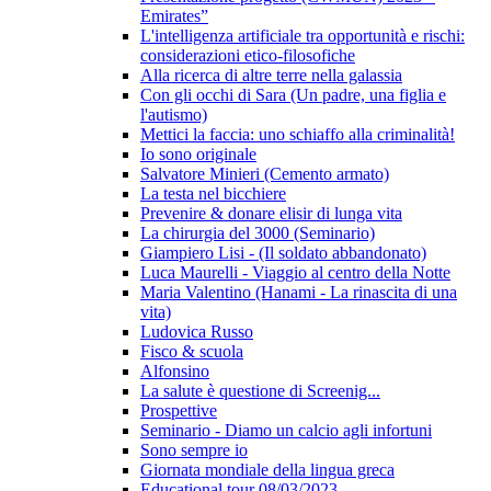
Emirates”
L'intelligenza artificiale tra opportunità e rischi:
considerazioni etico-filosofiche
Alla ricerca di altre terre nella galassia
Con gli occhi di Sara (Un padre, una figlia e
l'autismo)
Mettici la faccia: uno schiaffo alla criminalità!
Io sono originale
Salvatore Minieri (Cemento armato)
La testa nel bicchiere
Prevenire & donare elisir di lunga vita
La chirurgia del 3000 (Seminario)
Giampiero Lisi - (Il soldato abbandonato)
Luca Maurelli - Viaggio al centro della Notte
Maria Valentino (Hanami - La rinascita di una
vita)
Ludovica Russo
Fisco & scuola
Alfonsino
La salute è questione di Screenig...
Prospettive
Seminario - Diamo un calcio agli infortuni
Sono sempre io
Giornata mondiale della lingua greca
Educational tour 08/03/2023