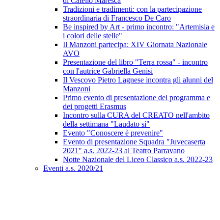
di Catello Maresca
Tradizioni e tradimenti: con la partecipazione
straordinaria di Francesco De Caro
Be inspired by Art - primo incontro: "Artemisia e
i colori delle stelle"
Il Manzoni partecipa: XIV Giornata Nazionale
AVO
Presentazione del libro "Terra rossa" - incontro
con l'autrice Gabriella Genisi
Il Vescovo Pietro Lagnese incontra gli alunni del
Manzoni
Primo evento di presentazione del programma e
dei progetti Erasmus
Incontro sulla CURA del CREATO nell'ambito
della settimana "Laudato sì"
Evento "Conoscere è prevenire"
Evento di presentazione Squadra "Juvecaserta
2021" a.s. 2022-23 al Teatro Parravano
Notte Nazionale del Liceo Classico a.s. 2022-23
Eventi a.s. 2020/21