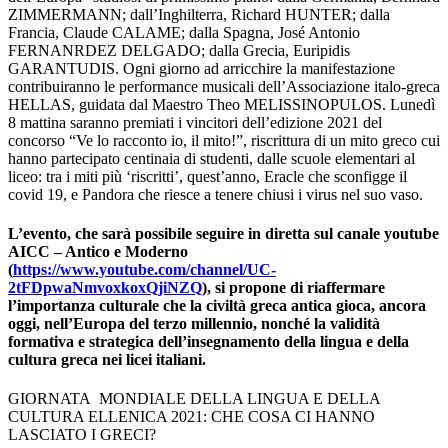
ZIMMERMANN; dall’Inghilterra, Richard HUNTER; dalla
Francia, Claude CALAME; dalla Spagna, José Antonio
FERNANRDEZ DELGADO; dalla Grecia, Euripidis
GARANTUDIS. Ogni giorno ad arricchire la manifestazione
contribuiranno le performance musicali dell’Associazione italo-greca
HELLAS, guidata dal Maestro Theo MELISSINOPULOS. Lunedì
8 mattina saranno premiati i vincitori dell’edizione 2021 del
concorso “Ve lo racconto io, il mito!”, riscrittura di un mito greco cui
hanno partecipato centinaia di studenti, dalle scuole elementari al
liceo: tra i miti più ‘riscritti’, quest’anno, Eracle che sconfigge il
covid 19, e Pandora che riesce a tenere chiusi i virus nel suo vaso.
L’evento, che sarà possibile seguire in diretta sul canale youtube
AICC – Antico e Moderno
(
https://www.youtube.com/channel/UC-
2tFDpwaNmvoxkoxQjiNZQ
), si propone di riaffermare
l’importanza culturale che la civiltà greca antica gioca, ancora
oggi, nell’Europa del terzo millennio, nonché la validità
formativa e strategica dell’insegnamento della lingua e della
cultura greca nei licei italiani.
GIORNATA MONDIALE DELLA LINGUA E DELLA
CULTURA ELLENICA 2021: CHE COSA CI HANNO
LASCIATO I GRECI?