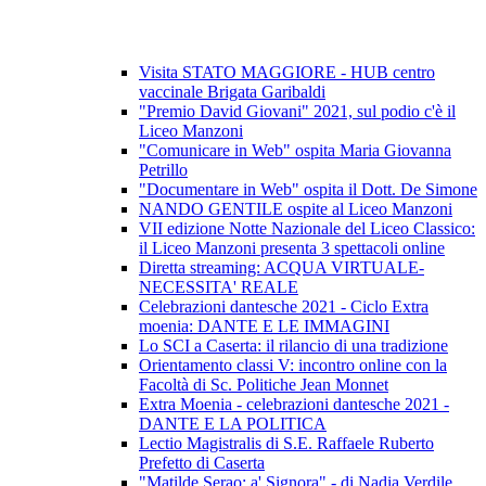
Visita STATO MAGGIORE - HUB centro
vaccinale Brigata Garibaldi
"Premio David Giovani" 2021, sul podio c'è il
Liceo Manzoni
"Comunicare in Web" ospita Maria Giovanna
Petrillo
"Documentare in Web" ospita il Dott. De Simone
NANDO GENTILE ospite al Liceo Manzoni
VII edizione Notte Nazionale del Liceo Classico:
il Liceo Manzoni presenta 3 spettacoli online
Diretta streaming: ACQUA VIRTUALE-
NECESSITA' REALE
Celebrazioni dantesche 2021 - Ciclo Extra
moenia: DANTE E LE IMMAGINI
Lo SCI a Caserta: il rilancio di una tradizione
Orientamento classi V: incontro online con la
Facoltà di Sc. Politiche Jean Monnet
Extra Moenia - celebrazioni dantesche 2021 -
DANTE E LA POLITICA
Lectio Magistralis di S.E. Raffaele Ruberto
Prefetto di Caserta
"Matilde Serao: a' Signora" - di Nadia Verdile