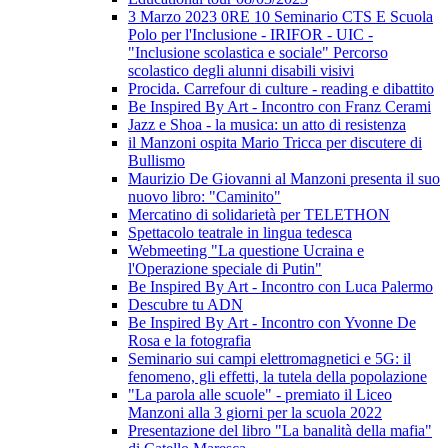
3 Marzo 2023 0RE 10 Seminario CTS E Scuola
Polo per l'Inclusione - IRIFOR - UIC -
"Inclusione scolastica e sociale" Percorso
scolastico degli alunni disabili visivi
Procida. Carrefour di culture - reading e dibattito
Be Inspired By Art - Incontro con Franz Cerami
Jazz e Shoa - la musica: un atto di resistenza
il Manzoni ospita Mario Tricca per discutere di
Bullismo
Maurizio De Giovanni al Manzoni presenta il suo
nuovo libro: "Caminito"
Mercatino di solidarietà per TELETHON
Spettacolo teatrale in lingua tedesca
Webmeeting "La questione Ucraina e
l'Operazione speciale di Putin"
Be Inspired By Art - Incontro con Luca Palermo
Descubre tu ADN
Be Inspired By Art - Incontro con Yvonne De
Rosa e la fotografia
Seminario sui campi elettromagnetici e 5G: il
fenomeno, gli effetti, la tutela della popolazione
"La parola alle scuole" - premiato il Liceo
Manzoni alla 3 giorni per la scuola 2022
Presentazione del libro "La banalità della mafia"