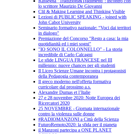
Rassegna "Tradizioni&Tradimenti": incontro con
lo scrittore Maurizio De Giovanni
Clil & Making Learning and Thinking Visible
Lezioni di PUBLIC SPEAKING - joined with
John Cabot University
Seminario formativo nazionale: “Voci dai territori
in dialogo"
Premiazione del Concorso "Resto a casa: la mia
quotidianità ed i miei sogni"
"IO SONO IL COLONNELLO" - La storia
incredibile di Carlo Calcagni
Le sfide LINGUA FRANCESE nel III
millennio: nuove chances per gli studenti
Il Liceo Scienze Umane incontra i protagonisti
della Pedagogia contemporanea
Il greco moderno nell'offerta formativa
curricolare dal prossimo a.s.
Alexandre Dumas et l’Italie
27 e 28 novembre 2020: Notte Europea dei
Ricercatori 2020
25 NOVEMBRE - Giornata internazionale
contro la violenza sulle donne
#RADIOMANZONI a Città della Scienza
FuturoRemoto2020: la sfida per il pianeta
il Manzoni partecipa a ONE PLANET