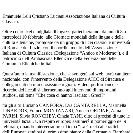
Emanuele Lelli Cristiano Luciani Associazione Italiana di Cultura
Classica:
Oltre cento licei e migliaia di ragazzi parteciperanno, da lunedì 8 a
mercoledì 10 febbraio, alle Giornate mondiali della lingua e della
cultura elleniche, promosse da un gruppo di licei classici e università
di Roma e del Lazio, con il coordinamento dell’Associazione
Italiana di Cultura Classica (Delegazione “Antico e Moderno”), e il
patrocinio dell’Ambasciata Ellenica e della Federazione delle
Comunità Elleniche in Italia.
Quest’anno la manifestazione, che si svolgerà sul web, avrà carattere
nazionale, con l’intervento della Delegazione AICC di Siracusa e
collegamenti da numerosissime regioni. Video, performance e
ricerche dei liceali si alterneranno agli interventi di importanti
studiosi, sul tema “Che cosa ci hanno lasciato i Greci?”:
tra gli altri Luciano CANFORA, Eva CANTARELLA, Marinella
LINARDOS, Franco MONTANARI, Nuccio ORDINE, Anna
PARISI, Silvia RONCHEY, Cinzia TANI, oltre ai grecisti di tutte le
università laziali. Un respiro europeo assumerà il pomeriggio del 9
febbraio, quando interverranno sul tema “La Grecia alle radici
dell’Europa” studiosi di primissimo piano: dalla Germania, Bernhard