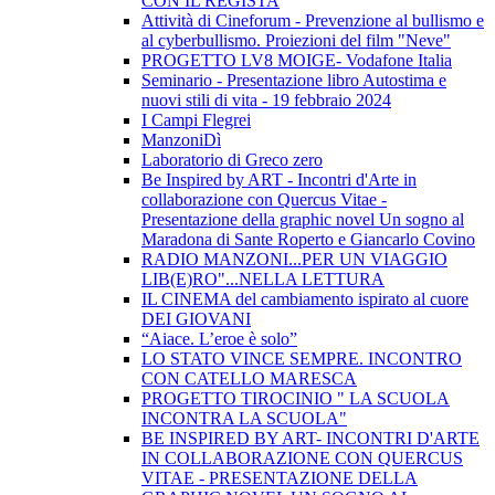
CON IL REGISTA
Attività di Cineforum - Prevenzione al bullismo e
al cyberbullismo. Proiezioni del film "Neve"
PROGETTO LV8 MOIGE- Vodafone Italia
Seminario - Presentazione libro Autostima e
nuovi stili di vita - 19 febbraio 2024
I Campi Flegrei
ManzoniDì
Laboratorio di Greco zero
Be Inspired by ART - Incontri d'Arte in
collaborazione con Quercus Vitae -
Presentazione della graphic novel Un sogno al
Maradona di Sante Roperto e Giancarlo Covino
RADIO MANZONI...PER UN VIAGGIO
LIB(E)RO"...NELLA LETTURA
IL CINEMA del cambiamento ispirato al cuore
DEI GIOVANI
“Aiace. L’eroe è solo”
LO STATO VINCE SEMPRE. INCONTRO
CON CATELLO MARESCA
PROGETTO TIROCINIO " LA SCUOLA
INCONTRA LA SCUOLA"
BE INSPIRED BY ART- INCONTRI D'ARTE
IN COLLABORAZIONE CON QUERCUS
VITAE - PRESENTAZIONE DELLA