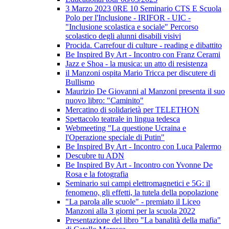
3 Marzo 2023 0RE 10 Seminario CTS E Scuola
Polo per l'Inclusione - IRIFOR - UIC -
"Inclusione scolastica e sociale" Percorso
scolastico degli alunni disabili visivi
Procida. Carrefour di culture - reading e dibattito
Be Inspired By Art - Incontro con Franz Cerami
Jazz e Shoa - la musica: un atto di resistenza
il Manzoni ospita Mario Tricca per discutere di
Bullismo
Maurizio De Giovanni al Manzoni presenta il suo
nuovo libro: "Caminito"
Mercatino di solidarietà per TELETHON
Spettacolo teatrale in lingua tedesca
Webmeeting "La questione Ucraina e
l'Operazione speciale di Putin"
Be Inspired By Art - Incontro con Luca Palermo
Descubre tu ADN
Be Inspired By Art - Incontro con Yvonne De
Rosa e la fotografia
Seminario sui campi elettromagnetici e 5G: il
fenomeno, gli effetti, la tutela della popolazione
"La parola alle scuole" - premiato il Liceo
Manzoni alla 3 giorni per la scuola 2022
Presentazione del libro "La banalità della mafia"