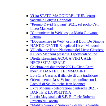
Visita STATO MAGGIORE - HUB centro
vaccinale Brigata Garibaldi
"Premio David Giovani" 2021, sul podio c'è il
Liceo Manzoni
"Comunicare in Web" ospita Maria Giovanna
Petrillo
"Documentare in Web" ospita il Dott. De Simone
NANDO GENTILE ospite al Liceo Manzoni
VII edizione Notte Nazionale del Liceo Classico:
il Liceo Manzoni presenta 3 spettacoli online
Diretta streaming: ACQUA VIRTUALE-
NECESSITA' REALE
Celebrazioni dantesche 2021 - Ciclo Extra
moenia: DANTE E LE IMMAGINI
Lo SCI a Caserta: il rilancio di una tradizione
Orientamento classi V: incontro online con la
Facoltà di Sc. Politiche Jean Monnet
Extra Moenia - celebrazioni dantesche 2021 -
DANTE E LA POLITICA
Lectio Magistralis di S.E. Raffaele Ruberto
Prefetto di Caserta
"Matilde Serao: a' Signora" - di Nadia Verdile