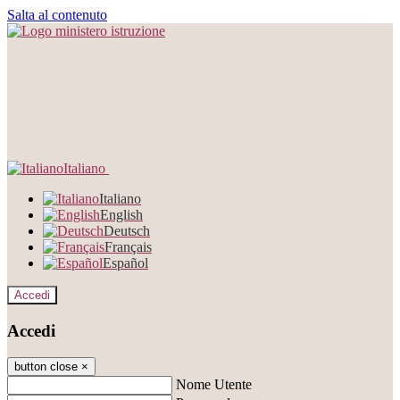
Salta al contenuto
Italiano
Italiano
English
Deutsch
Français
Español
Accedi
Accedi
button close
×
Nome Utente