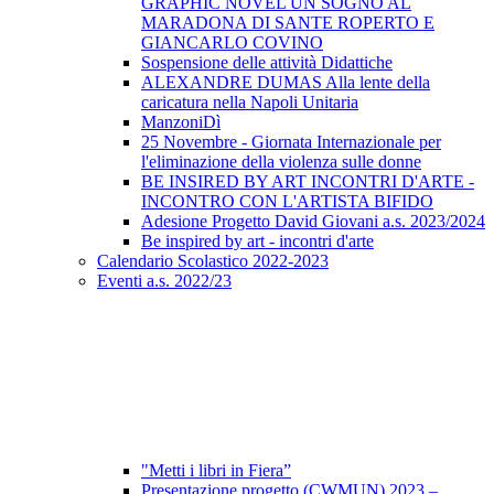
GRAPHIC NOVEL UN SOGNO AL
MARADONA DI SANTE ROPERTO E
GIANCARLO COVINO
Sospensione delle attività Didattiche
ALEXANDRE DUMAS Alla lente della
caricatura nella Napoli Unitaria
ManzoniDì
25 Novembre - Giornata Internazionale per
l'eliminazione della violenza sulle donne
BE INSIRED BY ART INCONTRI D'ARTE -
INCONTRO CON L'ARTISTA BIFIDO
Adesione Progetto David Giovani a.s. 2023/2024
Be inspired by art - incontri d'arte
Calendario Scolastico 2022-2023
Eventi a.s. 2022/23
"Metti i libri in Fiera”
Presentazione progetto (CWMUN) 2023 –