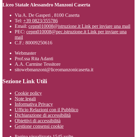
Liceo Statale Alessandro Manzoni Caserta
Via A. De Gasperi , 8100 Caserta
Tel:
+39 0823/355786
Email:
cepm010008@istruzione.it
Link per inviare una mail
PEC:
cepm010008@pec.istruzione.it
Link per inviare una
mail
C.F.: 80009250616
Webmaster
Prof.ssa Rita Adanti
A.A. Carmine Tessitore
sitowebmanzoni@liceomanzonicaserta.it
Sezione Link Utili
Cookie policy
Note legali
Informativa Privacy
Ufficio Relazioni con il Pubblico
Dichiarazione di accessibilità
Obiettivi di accessibilità
Gestione consensi cookie
Pagina visualizzata
1545
volte