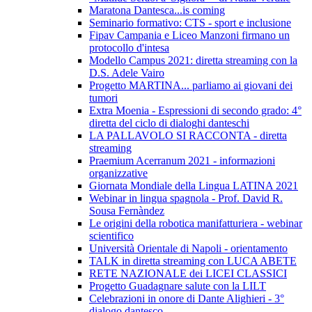
Maratona Dantesca...is coming
Seminario formativo: CTS - sport e inclusione
Fipav Campania e Liceo Manzoni firmano un
protocollo d'intesa
Modello Campus 2021: diretta streaming con la
D.S. Adele Vairo
Progetto MARTINA... parliamo ai giovani dei
tumori
Extra Moenia - Espressioni di secondo grado: 4°
diretta del ciclo di dialoghi danteschi
LA PALLAVOLO SI RACCONTA - diretta
streaming
Praemium Acerranum 2021 - informazioni
organizzative
Giornata Mondiale della Lingua LATINA 2021
Webinar in lingua spagnola - Prof. David R.
Sousa Fernàndez
Le origini della robotica manifatturiera - webinar
scientifico
Università Orientale di Napoli - orientamento
TALK in diretta streaming con LUCA ABETE
RETE NAZIONALE dei LICEI CLASSICI
Progetto Guadagnare salute con la LILT
Celebrazioni in onore di Dante Alighieri - 3°
dialogo dantesco