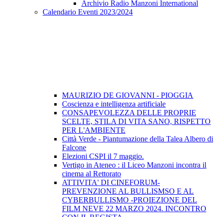
Archivio Radio Manzoni International
Calendario Eventi 2023/2024
MAURIZIO DE GIOVANNI - PIOGGIA
Coscienza e intelligenza artificiale
CONSAPEVOLEZZA DELLE PROPRIE
SCELTE, STILA DI VITA SANO, RISPETTO
PER L'AMBIENTE
Città Verde - Piantumazione della Talea Albero di
Falcone
Elezioni CSPI il 7 maggio.
Vertigo in Ateneo : il Liceo Manzoni incontra il
cinema al Rettorato
ATTIVITA' DI CINEFORUM-
PREVENZIONE AL BULLISMSO E AL
CYBERBULLISMO -PROIEZIONE DEL
FILM NEVE 22 MARZO 2024. INCONTRO