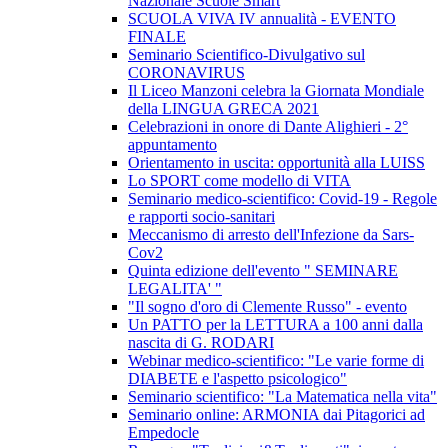
Nazionale Scuole Smart
SCUOLA VIVA IV annualità - EVENTO
FINALE
Seminario Scientifico-Divulgativo sul
CORONAVIRUS
Il Liceo Manzoni celebra la Giornata Mondiale
della LINGUA GRECA 2021
Celebrazioni in onore di Dante Alighieri - 2°
appuntamento
Orientamento in uscita: opportunità alla LUISS
Lo SPORT come modello di VITA
Seminario medico-scientifico: Covid-19 - Regole
e rapporti socio-sanitari
Meccanismo di arresto dell'Infezione da Sars-
Cov2
Quinta edizione dell'evento " SEMINARE
LEGALITA' "
"Il sogno d'oro di Clemente Russo" - evento
Un PATTO per la LETTURA a 100 anni dalla
nascita di G. RODARI
Webinar medico-scientifico: "Le varie forme di
DIABETE e l'aspetto psicologico"
Seminario scientifico: "La Matematica nella vita"
Seminario online: ARMONIA dai Pitagorici ad
Empedocle