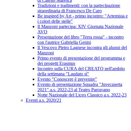
di Catello Maresca
Tradizioni e tradimenti: con la partecipazione
straordinaria di Francesco De Caro
Be inspired by Art - primo incontro: "Artemisia e
i colori delle stelle"
Il Manzoni partecipa: XIV Giornata Nazionale
AVO
Presentazione del libro "Terra rossa" - incontro
con l'autrice Gabriella Genisi
Il Vescovo Pietro Lagnese incontra gli alunni del
Manzoni
Primo evento di presentazione del programma e
dei progetti Erasmus
Incontro sulla CURA del CREATO nell'ambito
della settimana "Laudato sì"
Evento "Conoscere è prevenire"
Evento di presentazione Squadra "Juvecaserta
2021" a.s. 2022-23 al Teatro Parravano
Notte Nazionale del Liceo Classico a.s. 2022-23
Eventi a.s. 2020/21