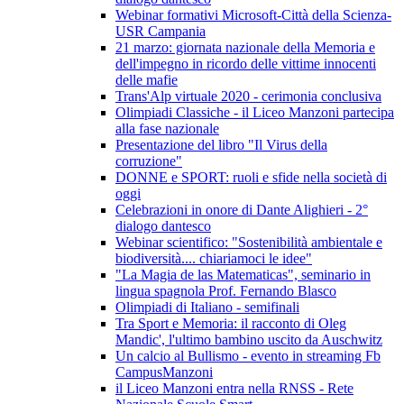
Webinar formativi Microsoft-Città della Scienza-
USR Campania
21 marzo: giornata nazionale della Memoria e
dell'impegno in ricordo delle vittime innocenti
delle mafie
Trans'Alp virtuale 2020 - cerimonia conclusiva
Olimpiadi Classiche - il Liceo Manzoni partecipa
alla fase nazionale
Presentazione del libro "Il Virus della
corruzione"
DONNE e SPORT: ruoli e sfide nella società di
oggi
Celebrazioni in onore di Dante Alighieri - 2°
dialogo dantesco
Webinar scientifico: "Sostenibilità ambientale e
biodiversità.... chiariamoci le idee"
"La Magia de las Matematicas", seminario in
lingua spagnola Prof. Fernando Blasco
Olimpiadi di Italiano - semifinali
Tra Sport e Memoria: il racconto di Oleg
Mandic', l'ultimo bambino uscito da Auschwitz
Un calcio al Bullismo - evento in streaming Fb
CampusManzoni
il Liceo Manzoni entra nella RNSS - Rete