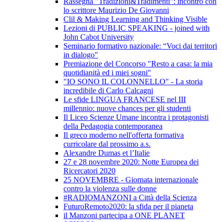
Rassegna "Tradizioni&Tradimenti": incontro con
lo scrittore Maurizio De Giovanni
Clil & Making Learning and Thinking Visible
Lezioni di PUBLIC SPEAKING - joined with
John Cabot University
Seminario formativo nazionale: “Voci dai territori
in dialogo"
Premiazione del Concorso "Resto a casa: la mia
quotidianità ed i miei sogni"
"IO SONO IL COLONNELLO" - La storia
incredibile di Carlo Calcagni
Le sfide LINGUA FRANCESE nel III
millennio: nuove chances per gli studenti
Il Liceo Scienze Umane incontra i protagonisti
della Pedagogia contemporanea
Il greco moderno nell'offerta formativa
curricolare dal prossimo a.s.
Alexandre Dumas et l’Italie
27 e 28 novembre 2020: Notte Europea dei
Ricercatori 2020
25 NOVEMBRE - Giornata internazionale
contro la violenza sulle donne
#RADIOMANZONI a Città della Scienza
FuturoRemoto2020: la sfida per il pianeta
il Manzoni partecipa a ONE PLANET