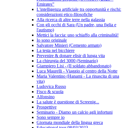
Emirates”
L'intelligenza artificiale tra opportunità e rischi:
considerazioni etico-filosofiche
Alla ricerca di altre terre nella galassia
Con gli occhi di Sara (Un padre, una figlia e
l'autismo)
Mettici la faccia: uno schiaffo alla criminalità!
Io sono originale
Salvatore Minieri (Cemento armato)
La testa nel bicchiere
Prevenire & donare elisir di lunga vita
La chirurgia del 3000 (Seminario)
Giampiero Lisi - (Il soldato abbandonato)
Luca Maurelli - Viaggio al centro della Notte
Maria Valentino (Hanami - La rinascita di una
vita)
Ludovica Russo
Fisco & scuola
Alfonsino
La salute è questione di Screenig...
Prospettive
Seminario - Diamo un calcio agli infortuni
Sono sempre io
Giornata mondiale della lingua greca
Educational tour 08/03/2023