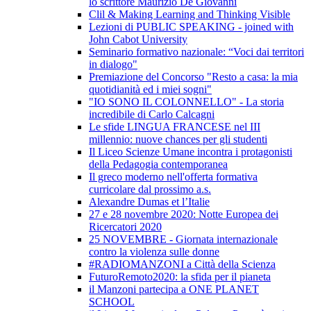
lo scrittore Maurizio De Giovanni
Clil & Making Learning and Thinking Visible
Lezioni di PUBLIC SPEAKING - joined with
John Cabot University
Seminario formativo nazionale: “Voci dai territori
in dialogo"
Premiazione del Concorso "Resto a casa: la mia
quotidianità ed i miei sogni"
"IO SONO IL COLONNELLO" - La storia
incredibile di Carlo Calcagni
Le sfide LINGUA FRANCESE nel III
millennio: nuove chances per gli studenti
Il Liceo Scienze Umane incontra i protagonisti
della Pedagogia contemporanea
Il greco moderno nell'offerta formativa
curricolare dal prossimo a.s.
Alexandre Dumas et l’Italie
27 e 28 novembre 2020: Notte Europea dei
Ricercatori 2020
25 NOVEMBRE - Giornata internazionale
contro la violenza sulle donne
#RADIOMANZONI a Città della Scienza
FuturoRemoto2020: la sfida per il pianeta
il Manzoni partecipa a ONE PLANET
SCHOOL