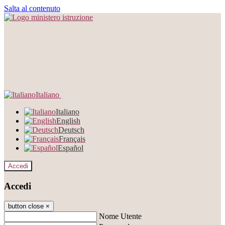
Salta al contenuto
Italiano
Italiano
English
Deutsch
Français
Español
Accedi
Accedi
button close
×
Nome Utente