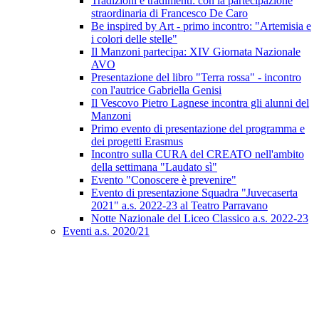
Tradizioni e tradimenti: con la partecipazione
straordinaria di Francesco De Caro
Be inspired by Art - primo incontro: "Artemisia e
i colori delle stelle"
Il Manzoni partecipa: XIV Giornata Nazionale
AVO
Presentazione del libro "Terra rossa" - incontro
con l'autrice Gabriella Genisi
Il Vescovo Pietro Lagnese incontra gli alunni del
Manzoni
Primo evento di presentazione del programma e
dei progetti Erasmus
Incontro sulla CURA del CREATO nell'ambito
della settimana "Laudato sì"
Evento "Conoscere è prevenire"
Evento di presentazione Squadra "Juvecaserta
2021" a.s. 2022-23 al Teatro Parravano
Notte Nazionale del Liceo Classico a.s. 2022-23
Eventi a.s. 2020/21