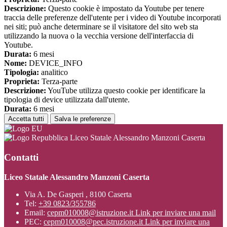
Descrizione:
Questo cookie è impostato da Youtube per tenere
traccia delle preferenze dell'utente per i video di Youtube incorporati
nei siti; può anche determinare se il visitatore del sito web sta
utilizzando la nuova o la vecchia versione dell'interfaccia di
Youtube.
Durata:
6 mesi
Nome:
DEVICE_INFO
Tipologia:
analitico
Proprieta:
Terza-parte
Descrizione:
YouTube utilizza questo cookie per identificare la
tipologia di device utilizzata dall'utente.
Durata:
6 mesi
Accetta tutti
Salva le preferenze
Liceo Statale Alessandro Manzoni Caserta
Contatti
Liceo Statale Alessandro Manzoni Caserta
Via A. De Gasperi , 8100 Caserta
Tel:
+39 0823/355786
Email:
cepm010008@istruzione.it
Link per inviare una mail
PEC:
cepm010008@pec.istruzione.it
Link per inviare una