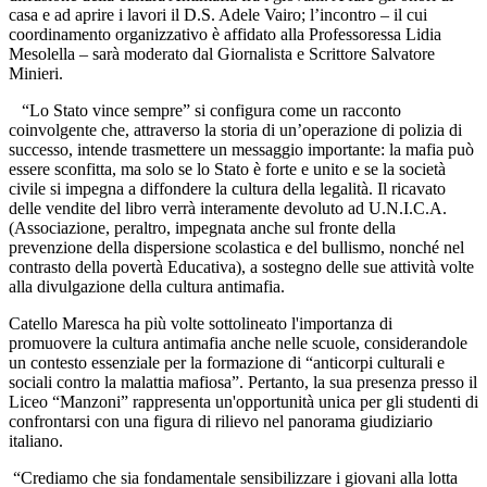
casa e ad aprire i lavori il D.S. Adele Vairo; l’incontro – il cui
coordinamento organizzativo è affidato alla Professoressa Lidia
Mesolella – sarà moderato dal Giornalista e Scrittore Salvatore
Minieri.
“Lo Stato vince sempre” si configura come un racconto
coinvolgente che, attraverso la storia di un’operazione di polizia di
successo, intende trasmettere un messaggio importante: la mafia può
essere sconfitta, ma solo se lo Stato è forte e unito e se la società
civile si impegna a diffondere la cultura della legalità. Il ricavato
delle vendite del libro verrà interamente devoluto ad U.N.I.C.A.
(Associazione, peraltro, impegnata anche sul fronte della
prevenzione della dispersione scolastica e del bullismo, nonché nel
contrasto della povertà Educativa), a sostegno delle sue attività volte
alla divulgazione della cultura antimafia.
Catello Maresca ha più volte sottolineato l'importanza di
promuovere la cultura antimafia anche nelle scuole, considerandole
un contesto essenziale per la formazione di “anticorpi culturali e
sociali contro la malattia mafiosa”. Pertanto, la sua presenza presso il
Liceo “Manzoni” rappresenta un'opportunità unica per gli studenti di
confrontarsi con una figura di rilievo nel panorama giudiziario
italiano.
“Crediamo che sia fondamentale sensibilizzare i giovani alla lotta