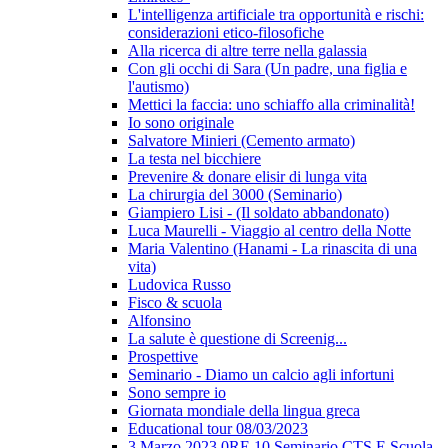
L'intelligenza artificiale tra opportunità e rischi:
considerazioni etico-filosofiche
Alla ricerca di altre terre nella galassia
Con gli occhi di Sara (Un padre, una figlia e
l'autismo)
Mettici la faccia: uno schiaffo alla criminalità!
Io sono originale
Salvatore Minieri (Cemento armato)
La testa nel bicchiere
Prevenire & donare elisir di lunga vita
La chirurgia del 3000 (Seminario)
Giampiero Lisi - (Il soldato abbandonato)
Luca Maurelli - Viaggio al centro della Notte
Maria Valentino (Hanami - La rinascita di una
vita)
Ludovica Russo
Fisco & scuola
Alfonsino
La salute è questione di Screenig...
Prospettive
Seminario - Diamo un calcio agli infortuni
Sono sempre io
Giornata mondiale della lingua greca
Educational tour 08/03/2023
3 Marzo 2023 0RE 10 Seminario CTS E Scuola