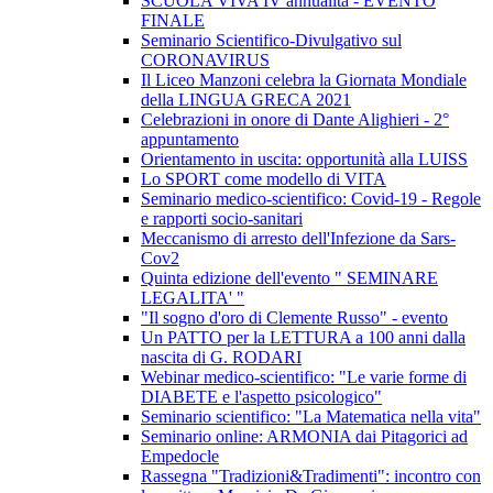
SCUOLA VIVA IV annualità - EVENTO
FINALE
Seminario Scientifico-Divulgativo sul
CORONAVIRUS
Il Liceo Manzoni celebra la Giornata Mondiale
della LINGUA GRECA 2021
Celebrazioni in onore di Dante Alighieri - 2°
appuntamento
Orientamento in uscita: opportunità alla LUISS
Lo SPORT come modello di VITA
Seminario medico-scientifico: Covid-19 - Regole
e rapporti socio-sanitari
Meccanismo di arresto dell'Infezione da Sars-
Cov2
Quinta edizione dell'evento " SEMINARE
LEGALITA' "
"Il sogno d'oro di Clemente Russo" - evento
Un PATTO per la LETTURA a 100 anni dalla
nascita di G. RODARI
Webinar medico-scientifico: "Le varie forme di
DIABETE e l'aspetto psicologico"
Seminario scientifico: "La Matematica nella vita"
Seminario online: ARMONIA dai Pitagorici ad
Empedocle
Rassegna "Tradizioni&Tradimenti": incontro con