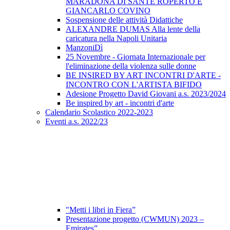
MARADONA DI SANTE ROPERTO E
GIANCARLO COVINO
Sospensione delle attività Didattiche
ALEXANDRE DUMAS Alla lente della
caricatura nella Napoli Unitaria
ManzoniDì
25 Novembre - Giornata Internazionale per
l'eliminazione della violenza sulle donne
BE INSIRED BY ART INCONTRI D'ARTE -
INCONTRO CON L'ARTISTA BIFIDO
Adesione Progetto David Giovani a.s. 2023/2024
Be inspired by art - incontri d'arte
Calendario Scolastico 2022-2023
Eventi a.s. 2022/23
"Metti i libri in Fiera”
Presentazione progetto (CWMUN) 2023 –
Emirates”