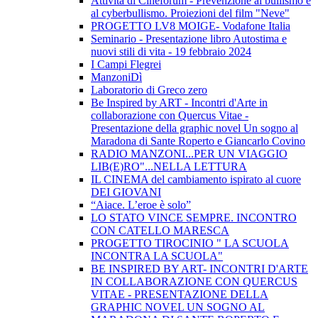
Attività di Cineforum - Prevenzione al bullismo e
al cyberbullismo. Proiezioni del film "Neve"
PROGETTO LV8 MOIGE- Vodafone Italia
Seminario - Presentazione libro Autostima e
nuovi stili di vita - 19 febbraio 2024
I Campi Flegrei
ManzoniDì
Laboratorio di Greco zero
Be Inspired by ART - Incontri d'Arte in
collaborazione con Quercus Vitae -
Presentazione della graphic novel Un sogno al
Maradona di Sante Roperto e Giancarlo Covino
RADIO MANZONI...PER UN VIAGGIO
LIB(E)RO"...NELLA LETTURA
IL CINEMA del cambiamento ispirato al cuore
DEI GIOVANI
“Aiace. L’eroe è solo”
LO STATO VINCE SEMPRE. INCONTRO
CON CATELLO MARESCA
PROGETTO TIROCINIO " LA SCUOLA
INCONTRA LA SCUOLA"
BE INSPIRED BY ART- INCONTRI D'ARTE
IN COLLABORAZIONE CON QUERCUS
VITAE - PRESENTAZIONE DELLA
GRAPHIC NOVEL UN SOGNO AL