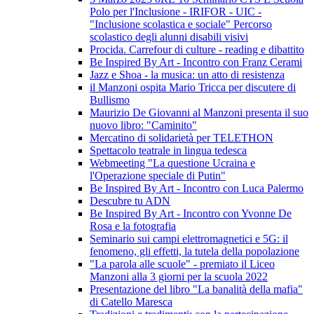
Polo per l'Inclusione - IRIFOR - UIC -
"Inclusione scolastica e sociale" Percorso
scolastico degli alunni disabili visivi
Procida. Carrefour di culture - reading e dibattito
Be Inspired By Art - Incontro con Franz Cerami
Jazz e Shoa - la musica: un atto di resistenza
il Manzoni ospita Mario Tricca per discutere di
Bullismo
Maurizio De Giovanni al Manzoni presenta il suo
nuovo libro: "Caminito"
Mercatino di solidarietà per TELETHON
Spettacolo teatrale in lingua tedesca
Webmeeting "La questione Ucraina e
l'Operazione speciale di Putin"
Be Inspired By Art - Incontro con Luca Palermo
Descubre tu ADN
Be Inspired By Art - Incontro con Yvonne De
Rosa e la fotografia
Seminario sui campi elettromagnetici e 5G: il
fenomeno, gli effetti, la tutela della popolazione
"La parola alle scuole" - premiato il Liceo
Manzoni alla 3 giorni per la scuola 2022
Presentazione del libro "La banalità della mafia"
di Catello Maresca