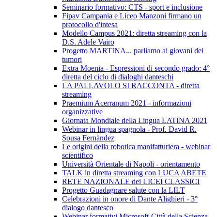
Seminario formativo: CTS - sport e inclusione
Fipav Campania e Liceo Manzoni firmano un
protocollo d'intesa
Modello Campus 2021: diretta streaming con la
D.S. Adele Vairo
Progetto MARTINA... parliamo ai giovani dei
tumori
Extra Moenia - Espressioni di secondo grado: 4°
diretta del ciclo di dialoghi danteschi
LA PALLAVOLO SI RACCONTA - diretta
streaming
Praemium Acerranum 2021 - informazioni
organizzative
Giornata Mondiale della Lingua LATINA 2021
Webinar in lingua spagnola - Prof. David R.
Sousa Fernàndez
Le origini della robotica manifatturiera - webinar
scientifico
Università Orientale di Napoli - orientamento
TALK in diretta streaming con LUCA ABETE
RETE NAZIONALE dei LICEI CLASSICI
Progetto Guadagnare salute con la LILT
Celebrazioni in onore di Dante Alighieri - 3°
dialogo dantesco
Webinar formativi Microsoft-Città della Scienza-