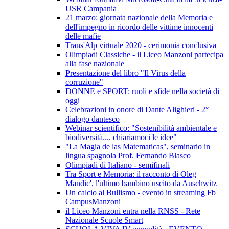
USR Campania
21 marzo: giornata nazionale della Memoria e
dell'impegno in ricordo delle vittime innocenti
delle mafie
Trans'Alp virtuale 2020 - cerimonia conclusiva
Olimpiadi Classiche - il Liceo Manzoni partecipa
alla fase nazionale
Presentazione del libro "Il Virus della
corruzione"
DONNE e SPORT: ruoli e sfide nella società di
oggi
Celebrazioni in onore di Dante Alighieri - 2°
dialogo dantesco
Webinar scientifico: "Sostenibilità ambientale e
biodiversità.... chiariamoci le idee"
"La Magia de las Matematicas", seminario in
lingua spagnola Prof. Fernando Blasco
Olimpiadi di Italiano - semifinali
Tra Sport e Memoria: il racconto di Oleg
Mandic', l'ultimo bambino uscito da Auschwitz
Un calcio al Bullismo - evento in streaming Fb
CampusManzoni
il Liceo Manzoni entra nella RNSS - Rete
Nazionale Scuole Smart