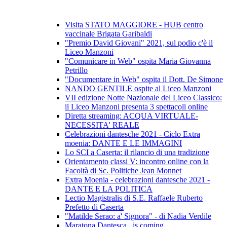
Visita STATO MAGGIORE - HUB centro
vaccinale Brigata Garibaldi
"Premio David Giovani" 2021, sul podio c'è il
Liceo Manzoni
"Comunicare in Web" ospita Maria Giovanna
Petrillo
"Documentare in Web" ospita il Dott. De Simone
NANDO GENTILE ospite al Liceo Manzoni
VII edizione Notte Nazionale del Liceo Classico:
il Liceo Manzoni presenta 3 spettacoli online
Diretta streaming: ACQUA VIRTUALE-
NECESSITA' REALE
Celebrazioni dantesche 2021 - Ciclo Extra
moenia: DANTE E LE IMMAGINI
Lo SCI a Caserta: il rilancio di una tradizione
Orientamento classi V: incontro online con la
Facoltà di Sc. Politiche Jean Monnet
Extra Moenia - celebrazioni dantesche 2021 -
DANTE E LA POLITICA
Lectio Magistralis di S.E. Raffaele Ruberto
Prefetto di Caserta
"Matilde Serao: a' Signora" - di Nadia Verdile
Maratona Dantesca...is coming