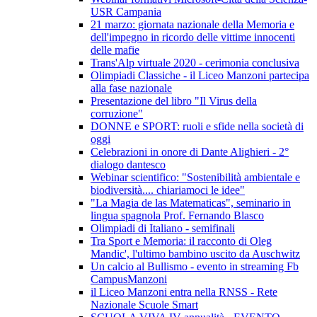
USR Campania
21 marzo: giornata nazionale della Memoria e
dell'impegno in ricordo delle vittime innocenti
delle mafie
Trans'Alp virtuale 2020 - cerimonia conclusiva
Olimpiadi Classiche - il Liceo Manzoni partecipa
alla fase nazionale
Presentazione del libro "Il Virus della
corruzione"
DONNE e SPORT: ruoli e sfide nella società di
oggi
Celebrazioni in onore di Dante Alighieri - 2°
dialogo dantesco
Webinar scientifico: "Sostenibilità ambientale e
biodiversità.... chiariamoci le idee"
"La Magia de las Matematicas", seminario in
lingua spagnola Prof. Fernando Blasco
Olimpiadi di Italiano - semifinali
Tra Sport e Memoria: il racconto di Oleg
Mandic', l'ultimo bambino uscito da Auschwitz
Un calcio al Bullismo - evento in streaming Fb
CampusManzoni
il Liceo Manzoni entra nella RNSS - Rete
Nazionale Scuole Smart