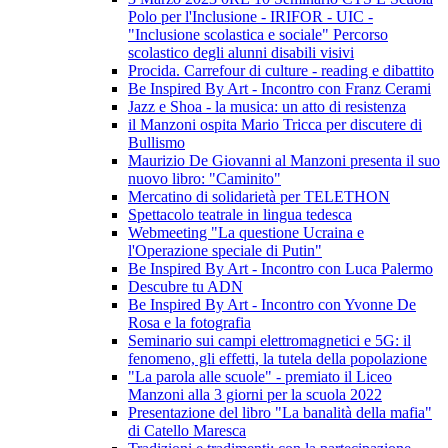
Polo per l'Inclusione - IRIFOR - UIC -
"Inclusione scolastica e sociale" Percorso
scolastico degli alunni disabili visivi
Procida. Carrefour di culture - reading e dibattito
Be Inspired By Art - Incontro con Franz Cerami
Jazz e Shoa - la musica: un atto di resistenza
il Manzoni ospita Mario Tricca per discutere di
Bullismo
Maurizio De Giovanni al Manzoni presenta il suo
nuovo libro: "Caminito"
Mercatino di solidarietà per TELETHON
Spettacolo teatrale in lingua tedesca
Webmeeting "La questione Ucraina e
l'Operazione speciale di Putin"
Be Inspired By Art - Incontro con Luca Palermo
Descubre tu ADN
Be Inspired By Art - Incontro con Yvonne De
Rosa e la fotografia
Seminario sui campi elettromagnetici e 5G: il
fenomeno, gli effetti, la tutela della popolazione
"La parola alle scuole" - premiato il Liceo
Manzoni alla 3 giorni per la scuola 2022
Presentazione del libro "La banalità della mafia"
di Catello Maresca