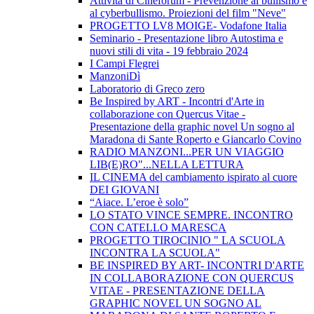
Attività di Cineforum - Prevenzione al bullismo e
al cyberbullismo. Proiezioni del film "Neve"
PROGETTO LV8 MOIGE- Vodafone Italia
Seminario - Presentazione libro Autostima e
nuovi stili di vita - 19 febbraio 2024
I Campi Flegrei
ManzoniDì
Laboratorio di Greco zero
Be Inspired by ART - Incontri d'Arte in
collaborazione con Quercus Vitae -
Presentazione della graphic novel Un sogno al
Maradona di Sante Roperto e Giancarlo Covino
RADIO MANZONI...PER UN VIAGGIO
LIB(E)RO"...NELLA LETTURA
IL CINEMA del cambiamento ispirato al cuore
DEI GIOVANI
“Aiace. L’eroe è solo”
LO STATO VINCE SEMPRE. INCONTRO
CON CATELLO MARESCA
PROGETTO TIROCINIO " LA SCUOLA
INCONTRA LA SCUOLA"
BE INSPIRED BY ART- INCONTRI D'ARTE
IN COLLABORAZIONE CON QUERCUS
VITAE - PRESENTAZIONE DELLA
GRAPHIC NOVEL UN SOGNO AL