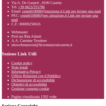
Via A. De Gasperi , 8100 Caserta
Tel:
+39 0823/355786
Email:
cepm010008@istruzione.it
Link per inviare una mail
PEC:
cepm010008@pec.istruzione.it
Link per inviare una
mail
C.F.: 80009250616
Webmaster
Prof.ssa Rita Adanti
A.A. Carmine Tessitore
sitowebmanzoni@liceomanzonicaserta.it
Sezione Link Utili
Cookie policy
Note legali
Informativa Privacy
Ufficio Relazioni con il Pubblico
Dichiarazione di accessibilità
Obiettivi di accessibilità
Gestione consensi cookie
Pagina visualizzata
1592
volte
Sezione Copyright