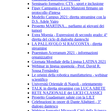
Seminario formativo: CTS - sport e inclusione
Fipav Campania e Liceo Manzoni firmano un
protocollo d'intesa
Modello Campus 2021: diretta streaming con la
D.S. Adele Vairo
Progetto MARTINA... parliamo ai giovani dei
tumori
Extra Moenia - Espressioni di secondo grado: 4°
diretta del ciclo di dialoghi danteschi
LA PALLAVOLO SI RACCONTA - diretta
streaming
Praemium Acerranum 2021 - informazioni
organizzative
Giornata Mondiale della Lingua LATINA 2021
Webinar in lingua spagnola - Prof. David R.
Sousa Fernàndez
Le origini della robotica manifatturiera - webinar
scientifico
Università Orientale di Napoli - orientamento
TALK in diretta streaming con LUCA ABETE
RETE NAZIONALE dei LICEI CLASSICI
Progetto Guadagnare salute con la LILT
Celebrazioni in onore di Dante Alighieri - 3°
dialogo dantesco
Webinar formativi Microsoft-Città della Scienza-