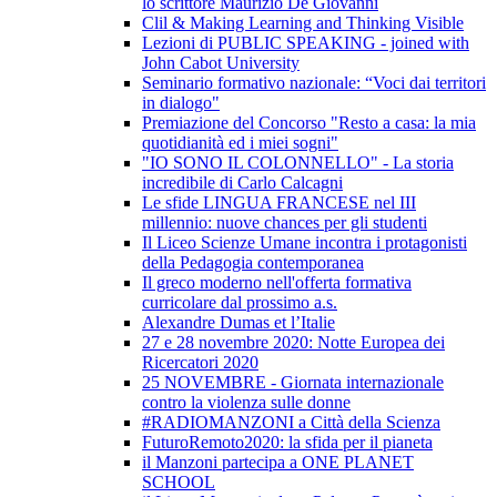
lo scrittore Maurizio De Giovanni
Clil & Making Learning and Thinking Visible
Lezioni di PUBLIC SPEAKING - joined with
John Cabot University
Seminario formativo nazionale: “Voci dai territori
in dialogo"
Premiazione del Concorso "Resto a casa: la mia
quotidianità ed i miei sogni"
"IO SONO IL COLONNELLO" - La storia
incredibile di Carlo Calcagni
Le sfide LINGUA FRANCESE nel III
millennio: nuove chances per gli studenti
Il Liceo Scienze Umane incontra i protagonisti
della Pedagogia contemporanea
Il greco moderno nell'offerta formativa
curricolare dal prossimo a.s.
Alexandre Dumas et l’Italie
27 e 28 novembre 2020: Notte Europea dei
Ricercatori 2020
25 NOVEMBRE - Giornata internazionale
contro la violenza sulle donne
#RADIOMANZONI a Città della Scienza
FuturoRemoto2020: la sfida per il pianeta
il Manzoni partecipa a ONE PLANET
SCHOOL