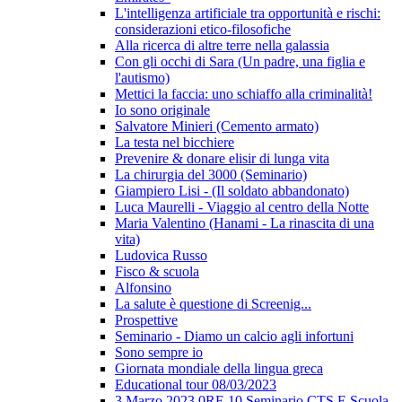
L'intelligenza artificiale tra opportunità e rischi:
considerazioni etico-filosofiche
Alla ricerca di altre terre nella galassia
Con gli occhi di Sara (Un padre, una figlia e
l'autismo)
Mettici la faccia: uno schiaffo alla criminalità!
Io sono originale
Salvatore Minieri (Cemento armato)
La testa nel bicchiere
Prevenire & donare elisir di lunga vita
La chirurgia del 3000 (Seminario)
Giampiero Lisi - (Il soldato abbandonato)
Luca Maurelli - Viaggio al centro della Notte
Maria Valentino (Hanami - La rinascita di una
vita)
Ludovica Russo
Fisco & scuola
Alfonsino
La salute è questione di Screenig...
Prospettive
Seminario - Diamo un calcio agli infortuni
Sono sempre io
Giornata mondiale della lingua greca
Educational tour 08/03/2023
3 Marzo 2023 0RE 10 Seminario CTS E Scuola