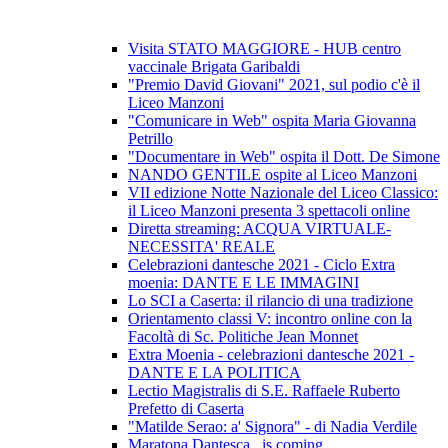
Visita STATO MAGGIORE - HUB centro
vaccinale Brigata Garibaldi
"Premio David Giovani" 2021, sul podio c'è il
Liceo Manzoni
"Comunicare in Web" ospita Maria Giovanna
Petrillo
"Documentare in Web" ospita il Dott. De Simone
NANDO GENTILE ospite al Liceo Manzoni
VII edizione Notte Nazionale del Liceo Classico:
il Liceo Manzoni presenta 3 spettacoli online
Diretta streaming: ACQUA VIRTUALE-
NECESSITA' REALE
Celebrazioni dantesche 2021 - Ciclo Extra
moenia: DANTE E LE IMMAGINI
Lo SCI a Caserta: il rilancio di una tradizione
Orientamento classi V: incontro online con la
Facoltà di Sc. Politiche Jean Monnet
Extra Moenia - celebrazioni dantesche 2021 -
DANTE E LA POLITICA
Lectio Magistralis di S.E. Raffaele Ruberto
Prefetto di Caserta
"Matilde Serao: a' Signora" - di Nadia Verdile
Maratona Dantesca...is coming