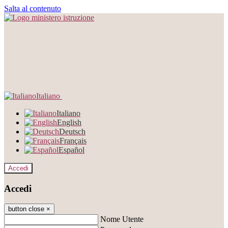
Salta al contenuto
Italiano
Italiano
English
Deutsch
Français
Español
Accedi
Accedi
button close
×
Nome Utente