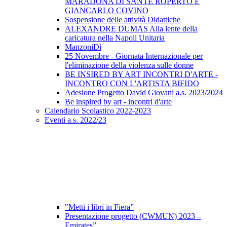
MARADONA DI SANTE ROPERTO E
GIANCARLO COVINO
Sospensione delle attività Didattiche
ALEXANDRE DUMAS Alla lente della
caricatura nella Napoli Unitaria
ManzoniDì
25 Novembre - Giornata Internazionale per
l'eliminazione della violenza sulle donne
BE INSIRED BY ART INCONTRI D'ARTE -
INCONTRO CON L'ARTISTA BIFIDO
Adesione Progetto David Giovani a.s. 2023/2024
Be inspired by art - incontri d'arte
Calendario Scolastico 2022-2023
Eventi a.s. 2022/23
"Metti i libri in Fiera”
Presentazione progetto (CWMUN) 2023 –
Emirates”