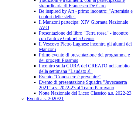
Tradizioni e tradimenti: con la partecipazione
straordinaria di Francesco De Caro
Be inspired by Art - primo incontro: "Artemisia e
i colori delle stelle"
Il Manzoni partecipa: XIV Giornata Nazionale
AVO
Presentazione del libro "Terra rossa" - incontro
con l'autrice Gabriella Genisi
Il Vescovo Pietro Lagnese incontra gli alunni del
Manzoni
Primo evento di presentazione del programma e
dei progetti Erasmus
Incontro sulla CURA del CREATO nell'ambito
della settimana "Laudato sì"
Evento "Conoscere è prevenire"
Evento di presentazione Squadra "Juvecaserta
2021" a.s. 2022-23 al Teatro Parravano
Notte Nazionale del Liceo Classico a.s. 2022-23
Eventi a.s. 2020/21