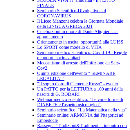
SCUOLA VIVA IV annualità - EVENTO
FINALE
Seminario Scientifico-Divulgativo sul
CORONAVIRUS
Il Liceo Manzoni celebra la Giornata Mondiale
della LINGUA GRECA 2021
Celebrazioni in onore di Dante Alighieri - 2°
appuntamento
Orientamento in uscita: opportunità alla LUISS
Lo SPORT come modello di VITA
Seminario medico-scientifico: Covid-19 - Regole
e rapporti socio-sanitari
Meccanismo di arresto dell'Infezione da Sars-
Cov2
Quinta edizione dell'evento " SEMINARE
LEGALITA' "
"Il sogno d'oro di Clemente Russo" - evento
Un PATTO per la LETTURA a 100 anni dalla
nascita di G. RODARI
Webinar medico-scientifico: "Le varie forme di
DIABETE e l'aspetto psicologico"
Seminario scientifico: "La Matematica nella vita"
Seminario online: ARMONIA dai Pitagorici ad
Empedocle
Rassegna "Tradizioni&Tradimenti": incontro con