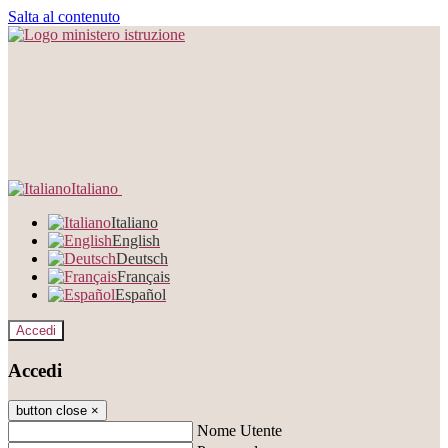
Salta al contenuto
Italiano
Italiano
English
Deutsch
Français
Español
Accedi
Accedi
button close
×
Nome Utente