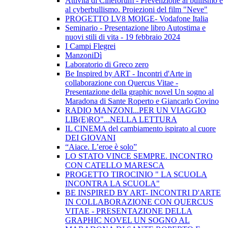
Attività di Cineforum - Prevenzione al bullismo e
al cyberbullismo. Proiezioni del film "Neve"
PROGETTO LV8 MOIGE- Vodafone Italia
Seminario - Presentazione libro Autostima e
nuovi stili di vita - 19 febbraio 2024
I Campi Flegrei
ManzoniDì
Laboratorio di Greco zero
Be Inspired by ART - Incontri d'Arte in
collaborazione con Quercus Vitae -
Presentazione della graphic novel Un sogno al
Maradona di Sante Roperto e Giancarlo Covino
RADIO MANZONI...PER UN VIAGGIO
LIB(E)RO"...NELLA LETTURA
IL CINEMA del cambiamento ispirato al cuore
DEI GIOVANI
“Aiace. L’eroe è solo”
LO STATO VINCE SEMPRE. INCONTRO
CON CATELLO MARESCA
PROGETTO TIROCINIO " LA SCUOLA
INCONTRA LA SCUOLA"
BE INSPIRED BY ART- INCONTRI D'ARTE
IN COLLABORAZIONE CON QUERCUS
VITAE - PRESENTAZIONE DELLA
GRAPHIC NOVEL UN SOGNO AL