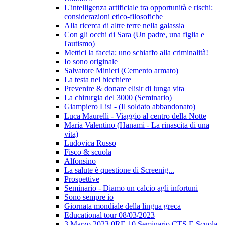
L'intelligenza artificiale tra opportunità e rischi:
considerazioni etico-filosofiche
Alla ricerca di altre terre nella galassia
Con gli occhi di Sara (Un padre, una figlia e
l'autismo)
Mettici la faccia: uno schiaffo alla criminalità!
Io sono originale
Salvatore Minieri (Cemento armato)
La testa nel bicchiere
Prevenire & donare elisir di lunga vita
La chirurgia del 3000 (Seminario)
Giampiero Lisi - (Il soldato abbandonato)
Luca Maurelli - Viaggio al centro della Notte
Maria Valentino (Hanami - La rinascita di una
vita)
Ludovica Russo
Fisco & scuola
Alfonsino
La salute è questione di Screenig...
Prospettive
Seminario - Diamo un calcio agli infortuni
Sono sempre io
Giornata mondiale della lingua greca
Educational tour 08/03/2023
3 Marzo 2023 0RE 10 Seminario CTS E Scuola