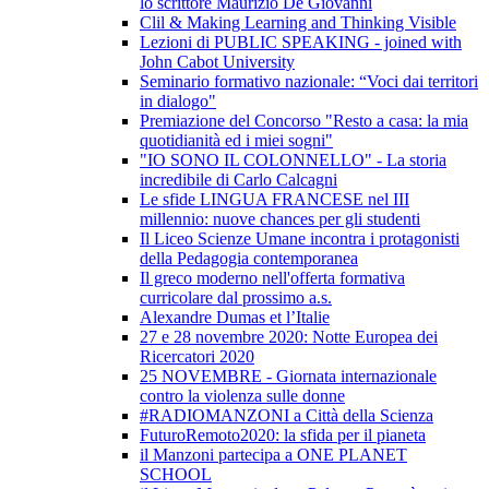
lo scrittore Maurizio De Giovanni
Clil & Making Learning and Thinking Visible
Lezioni di PUBLIC SPEAKING - joined with
John Cabot University
Seminario formativo nazionale: “Voci dai territori
in dialogo"
Premiazione del Concorso "Resto a casa: la mia
quotidianità ed i miei sogni"
"IO SONO IL COLONNELLO" - La storia
incredibile di Carlo Calcagni
Le sfide LINGUA FRANCESE nel III
millennio: nuove chances per gli studenti
Il Liceo Scienze Umane incontra i protagonisti
della Pedagogia contemporanea
Il greco moderno nell'offerta formativa
curricolare dal prossimo a.s.
Alexandre Dumas et l’Italie
27 e 28 novembre 2020: Notte Europea dei
Ricercatori 2020
25 NOVEMBRE - Giornata internazionale
contro la violenza sulle donne
#RADIOMANZONI a Città della Scienza
FuturoRemoto2020: la sfida per il pianeta
il Manzoni partecipa a ONE PLANET
SCHOOL