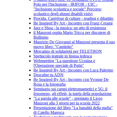
Polo per l'Inclusione - IRIFOR - UIC -
"Inclusione scolastica e sociale" Percorso
scolastico degli alunni disabili visivi
Procida. Carrefour di culture - reading e dibattito
Be Inspired By Art - Incontro con Franz Cerami
Jazz e Shoa - la musica: un atto di resistenza
il Manzoni ospita Mario Tricca per discutere di
Bullismo
Maurizio De Giovanni al Manzoni presenta il suo
nuovo libro: "Caminito"
Mercatino di solidarietà per TELETHON
Spettacolo teatrale in lingua tedesca
Webmeeting "La questione Ucraina e
l'Operazione speciale di Putin"
Be Inspired By Art - Incontro con Luca Palermo
Descubre tu ADN
Be Inspired By Art - Incontro con Yvonne De
Rosa e la fotografia
Seminario sui campi elettromagnetici e 5G: il
fenomeno, gli effetti, la tutela della popolazione
"La parola alle scuole" - premiato il Liceo
Manzoni alla 3 giorni per la scuola 2022
Presentazione del libro "La banalità della mafia"
di Catello Maresca