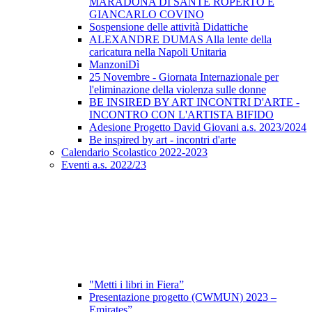
MARADONA DI SANTE ROPERTO E
GIANCARLO COVINO
Sospensione delle attività Didattiche
ALEXANDRE DUMAS Alla lente della
caricatura nella Napoli Unitaria
ManzoniDì
25 Novembre - Giornata Internazionale per
l'eliminazione della violenza sulle donne
BE INSIRED BY ART INCONTRI D'ARTE -
INCONTRO CON L'ARTISTA BIFIDO
Adesione Progetto David Giovani a.s. 2023/2024
Be inspired by art - incontri d'arte
Calendario Scolastico 2022-2023
Eventi a.s. 2022/23
"Metti i libri in Fiera”
Presentazione progetto (CWMUN) 2023 –
Emirates”