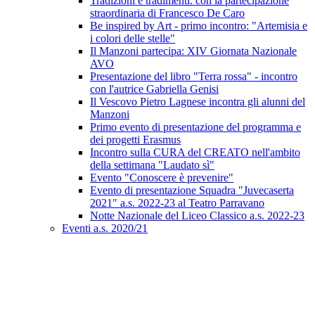
Tradizioni e tradimenti: con la partecipazione
straordinaria di Francesco De Caro
Be inspired by Art - primo incontro: "Artemisia e
i colori delle stelle"
Il Manzoni partecipa: XIV Giornata Nazionale
AVO
Presentazione del libro "Terra rossa" - incontro
con l'autrice Gabriella Genisi
Il Vescovo Pietro Lagnese incontra gli alunni del
Manzoni
Primo evento di presentazione del programma e
dei progetti Erasmus
Incontro sulla CURA del CREATO nell'ambito
della settimana "Laudato sì"
Evento "Conoscere è prevenire"
Evento di presentazione Squadra "Juvecaserta
2021" a.s. 2022-23 al Teatro Parravano
Notte Nazionale del Liceo Classico a.s. 2022-23
Eventi a.s. 2020/21