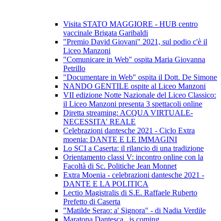
Visita STATO MAGGIORE - HUB centro
vaccinale Brigata Garibaldi
"Premio David Giovani" 2021, sul podio c'è il
Liceo Manzoni
"Comunicare in Web" ospita Maria Giovanna
Petrillo
"Documentare in Web" ospita il Dott. De Simone
NANDO GENTILE ospite al Liceo Manzoni
VII edizione Notte Nazionale del Liceo Classico:
il Liceo Manzoni presenta 3 spettacoli online
Diretta streaming: ACQUA VIRTUALE-
NECESSITA' REALE
Celebrazioni dantesche 2021 - Ciclo Extra
moenia: DANTE E LE IMMAGINI
Lo SCI a Caserta: il rilancio di una tradizione
Orientamento classi V: incontro online con la
Facoltà di Sc. Politiche Jean Monnet
Extra Moenia - celebrazioni dantesche 2021 -
DANTE E LA POLITICA
Lectio Magistralis di S.E. Raffaele Ruberto
Prefetto di Caserta
"Matilde Serao: a' Signora" - di Nadia Verdile
Maratona Dantesca...is coming