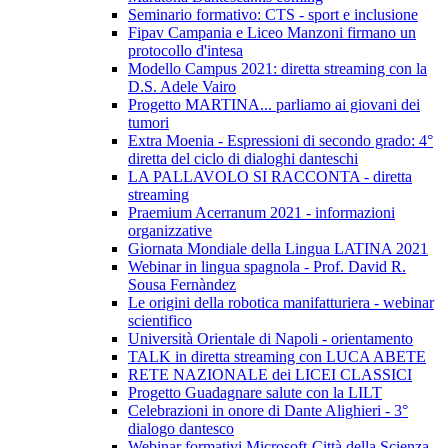
Seminario formativo: CTS - sport e inclusione
Fipav Campania e Liceo Manzoni firmano un
protocollo d'intesa
Modello Campus 2021: diretta streaming con la
D.S. Adele Vairo
Progetto MARTINA... parliamo ai giovani dei
tumori
Extra Moenia - Espressioni di secondo grado: 4°
diretta del ciclo di dialoghi danteschi
LA PALLAVOLO SI RACCONTA - diretta
streaming
Praemium Acerranum 2021 - informazioni
organizzative
Giornata Mondiale della Lingua LATINA 2021
Webinar in lingua spagnola - Prof. David R.
Sousa Fernàndez
Le origini della robotica manifatturiera - webinar
scientifico
Università Orientale di Napoli - orientamento
TALK in diretta streaming con LUCA ABETE
RETE NAZIONALE dei LICEI CLASSICI
Progetto Guadagnare salute con la LILT
Celebrazioni in onore di Dante Alighieri - 3°
dialogo dantesco
Webinar formativi Microsoft-Città della Scienza-