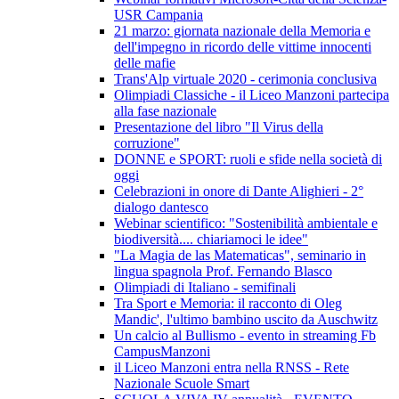
USR Campania
21 marzo: giornata nazionale della Memoria e
dell'impegno in ricordo delle vittime innocenti
delle mafie
Trans'Alp virtuale 2020 - cerimonia conclusiva
Olimpiadi Classiche - il Liceo Manzoni partecipa
alla fase nazionale
Presentazione del libro "Il Virus della
corruzione"
DONNE e SPORT: ruoli e sfide nella società di
oggi
Celebrazioni in onore di Dante Alighieri - 2°
dialogo dantesco
Webinar scientifico: "Sostenibilità ambientale e
biodiversità.... chiariamoci le idee"
"La Magia de las Matematicas", seminario in
lingua spagnola Prof. Fernando Blasco
Olimpiadi di Italiano - semifinali
Tra Sport e Memoria: il racconto di Oleg
Mandic', l'ultimo bambino uscito da Auschwitz
Un calcio al Bullismo - evento in streaming Fb
CampusManzoni
il Liceo Manzoni entra nella RNSS - Rete
Nazionale Scuole Smart