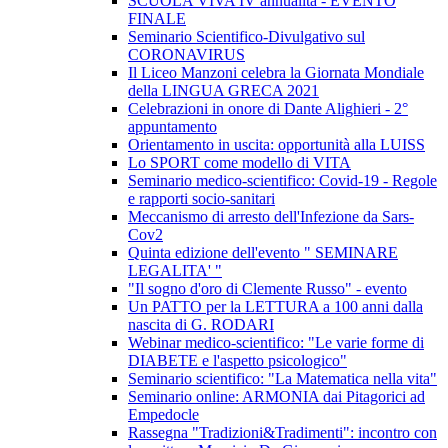
SCUOLA VIVA IV annualità - EVENTO
FINALE
Seminario Scientifico-Divulgativo sul
CORONAVIRUS
Il Liceo Manzoni celebra la Giornata Mondiale
della LINGUA GRECA 2021
Celebrazioni in onore di Dante Alighieri - 2°
appuntamento
Orientamento in uscita: opportunità alla LUISS
Lo SPORT come modello di VITA
Seminario medico-scientifico: Covid-19 - Regole
e rapporti socio-sanitari
Meccanismo di arresto dell'Infezione da Sars-
Cov2
Quinta edizione dell'evento " SEMINARE
LEGALITA' "
"Il sogno d'oro di Clemente Russo" - evento
Un PATTO per la LETTURA a 100 anni dalla
nascita di G. RODARI
Webinar medico-scientifico: "Le varie forme di
DIABETE e l'aspetto psicologico"
Seminario scientifico: "La Matematica nella vita"
Seminario online: ARMONIA dai Pitagorici ad
Empedocle
Rassegna "Tradizioni&Tradimenti": incontro con