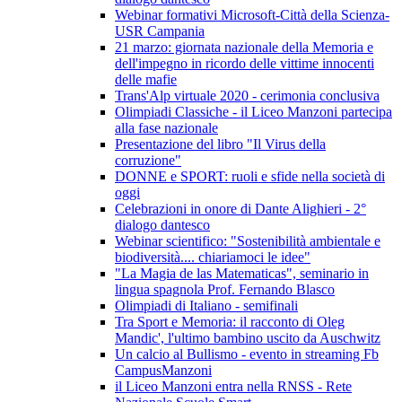
Webinar formativi Microsoft-Città della Scienza-
USR Campania
21 marzo: giornata nazionale della Memoria e
dell'impegno in ricordo delle vittime innocenti
delle mafie
Trans'Alp virtuale 2020 - cerimonia conclusiva
Olimpiadi Classiche - il Liceo Manzoni partecipa
alla fase nazionale
Presentazione del libro "Il Virus della
corruzione"
DONNE e SPORT: ruoli e sfide nella società di
oggi
Celebrazioni in onore di Dante Alighieri - 2°
dialogo dantesco
Webinar scientifico: "Sostenibilità ambientale e
biodiversità.... chiariamoci le idee"
"La Magia de las Matematicas", seminario in
lingua spagnola Prof. Fernando Blasco
Olimpiadi di Italiano - semifinali
Tra Sport e Memoria: il racconto di Oleg
Mandic', l'ultimo bambino uscito da Auschwitz
Un calcio al Bullismo - evento in streaming Fb
CampusManzoni
il Liceo Manzoni entra nella RNSS - Rete