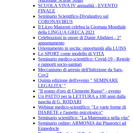
Nazionale Scuole Smart
SCUOLA VIVA IV annualità - EVENTO
FINALE
Seminario Scientifico-Divulgativo sul
CORONAVIRUS
Il Liceo Manzoni celebra la Giornata Mondiale
della LINGUA GRECA 2021
Celebrazioni in onore di Dante Alighieri - 2°
appuntamento
Orientamento in uscita: opportunità alla LUISS
Lo SPORT come modello di VITA
Seminario medico-scientifico: Covid-19 - Regole
e rapporti socio-sanitari
Meccanismo di arresto dell'Infezione da Sars-
Cov2
Quinta edizione dell'evento " SEMINARE
LEGALITA' "
"Il sogno d'oro di Clemente Russo" - evento
Un PATTO per la LETTURA a 100 anni dalla
nascita di G. RODARI
Webinar medico-scientifico: "Le varie forme di
DIABETE e l'aspetto psicologico"
Seminario scientifico: "La Matematica nella vita"
Seminario online: ARMONIA dai Pitagorici ad
Empedocle