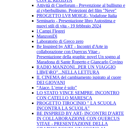
CON IL REGISTA
Attività di Cineforum - Prevenzione al bullismo e
al cyberbullismo. Proiezioni del film "Neve"
PROGETTO LV8 MOIGE- Vodafone Italia
Seminario - Presentazione libro Autostima e
nuovi stili di vita - 19 febbraio 2024
I Campi Flegrei
ManzoniDì
Laboratorio di Greco zero
Be Inspired by ART - Incontri d'Arte in
collaborazione con Quercus Vitae -
Presentazione della graphic novel Un sogno al
Maradona di Sante Roperto e Giancarlo Covino
RADIO MANZONI...PER UN VIAGGIO
LIB(E)RO"...NELLA LETTURA
IL CINEMA del cambiamento ispirato al cuore
DEI GIOVANI
“Aiace. L’eroe è solo”
LO STATO VINCE SEMPRE. INCONTRO
CON CATELLO MARESCA
PROGETTO TIROCINIO " LA SCUOLA
INCONTRA LA SCUOLA"
BE INSPIRED BY ART- INCONTRI D'ARTE
IN COLLABORAZIONE CON QUERCUS
VITAE - PRESENTAZIONE DELLA