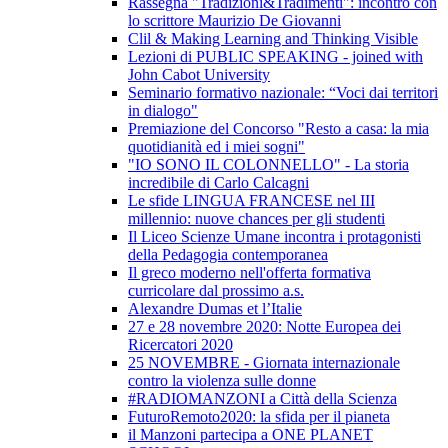
Rassegna "Tradizioni&Tradimenti": incontro con
lo scrittore Maurizio De Giovanni
Clil & Making Learning and Thinking Visible
Lezioni di PUBLIC SPEAKING - joined with
John Cabot University
Seminario formativo nazionale: “Voci dai territori
in dialogo"
Premiazione del Concorso "Resto a casa: la mia
quotidianità ed i miei sogni"
"IO SONO IL COLONNELLO" - La storia
incredibile di Carlo Calcagni
Le sfide LINGUA FRANCESE nel III
millennio: nuove chances per gli studenti
Il Liceo Scienze Umane incontra i protagonisti
della Pedagogia contemporanea
Il greco moderno nell'offerta formativa
curricolare dal prossimo a.s.
Alexandre Dumas et l’Italie
27 e 28 novembre 2020: Notte Europea dei
Ricercatori 2020
25 NOVEMBRE - Giornata internazionale
contro la violenza sulle donne
#RADIOMANZONI a Città della Scienza
FuturoRemoto2020: la sfida per il pianeta
il Manzoni partecipa a ONE PLANET