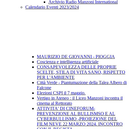
Archivio Radio Manzoni International
Calendario Eventi 2023/2024
MAURIZIO DE GIOVANNI - PIOGGIA
Coscienza e intelligenza artificiale
CONSAPEVOLEZZA DELLE PROPRIE
SCELTE, STILA DI VITA SANO, RISPETTO
PER L'AMBIENTE
Città Verde - Piantumazione della Talea Albero di
Falcone
Elezioni CSPI il 7 maggio.
Vertigo in Ateneo : il Liceo Manzoni incontra il
cinema al Rettorato
ATTIVITA' DI CINEFORUM-
PREVENZIONE AL BULLISMSO E AL
CYBERBULLISMO -PROIEZIONE DEL
FILM NEVE 22 MARZO 2024. INCONTRO