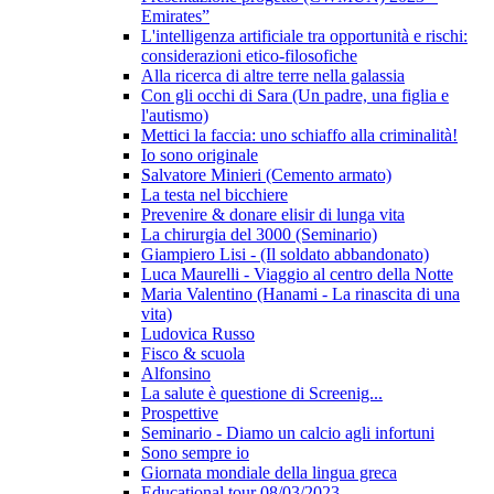
Emirates”
L'intelligenza artificiale tra opportunità e rischi:
considerazioni etico-filosofiche
Alla ricerca di altre terre nella galassia
Con gli occhi di Sara (Un padre, una figlia e
l'autismo)
Mettici la faccia: uno schiaffo alla criminalità!
Io sono originale
Salvatore Minieri (Cemento armato)
La testa nel bicchiere
Prevenire & donare elisir di lunga vita
La chirurgia del 3000 (Seminario)
Giampiero Lisi - (Il soldato abbandonato)
Luca Maurelli - Viaggio al centro della Notte
Maria Valentino (Hanami - La rinascita di una
vita)
Ludovica Russo
Fisco & scuola
Alfonsino
La salute è questione di Screenig...
Prospettive
Seminario - Diamo un calcio agli infortuni
Sono sempre io
Giornata mondiale della lingua greca
Educational tour 08/03/2023