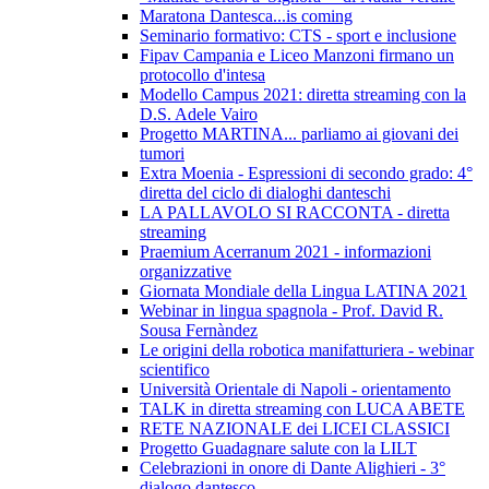
Maratona Dantesca...is coming
Seminario formativo: CTS - sport e inclusione
Fipav Campania e Liceo Manzoni firmano un
protocollo d'intesa
Modello Campus 2021: diretta streaming con la
D.S. Adele Vairo
Progetto MARTINA... parliamo ai giovani dei
tumori
Extra Moenia - Espressioni di secondo grado: 4°
diretta del ciclo di dialoghi danteschi
LA PALLAVOLO SI RACCONTA - diretta
streaming
Praemium Acerranum 2021 - informazioni
organizzative
Giornata Mondiale della Lingua LATINA 2021
Webinar in lingua spagnola - Prof. David R.
Sousa Fernàndez
Le origini della robotica manifatturiera - webinar
scientifico
Università Orientale di Napoli - orientamento
TALK in diretta streaming con LUCA ABETE
RETE NAZIONALE dei LICEI CLASSICI
Progetto Guadagnare salute con la LILT
Celebrazioni in onore di Dante Alighieri - 3°
dialogo dantesco