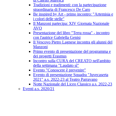
di Catello Maresca
Tradizioni e tradimenti: con la partecipazione
straordinaria di Francesco De Caro
Be inspired by Art - primo incontro: "Artemisia e
i colori delle stelle"
Il Manzoni partecipa: XIV Giornata Nazionale
AVO
Presentazione del libro "Terra rossa" - incontro
con l'autrice Gabriella Genisi
Il Vescovo Pietro Lagnese incontra gli alunni del
Manzoni
Primo evento di presentazione del programma e
dei progetti Erasmus
Incontro sulla CURA del CREATO nell'ambito
della settimana "Laudato sì"
Evento "Conoscere è prevenire"
Evento di presentazione Squadra "Juvecaserta
2021" a.s. 2022-23 al Teatro Parravano
Notte Nazionale del Liceo Classico a.s. 2022-23
Eventi a.s. 2020/21