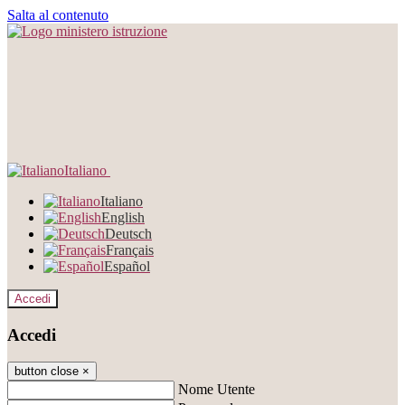
Salta al contenuto
Italiano
Italiano
English
Deutsch
Français
Español
Accedi
Accedi
button close
×
Nome Utente