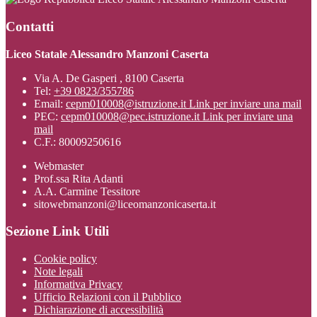
Contatti
Liceo Statale Alessandro Manzoni Caserta
Via A. De Gasperi , 8100 Caserta
Tel:
+39 0823/355786
Email:
cepm010008@istruzione.it
Link per inviare una mail
PEC:
cepm010008@pec.istruzione.it
Link per inviare una
mail
C.F.: 80009250616
Webmaster
Prof.ssa Rita Adanti
A.A. Carmine Tessitore
sitowebmanzoni@liceomanzonicaserta.it
Sezione Link Utili
Cookie policy
Note legali
Informativa Privacy
Ufficio Relazioni con il Pubblico
Dichiarazione di accessibilità