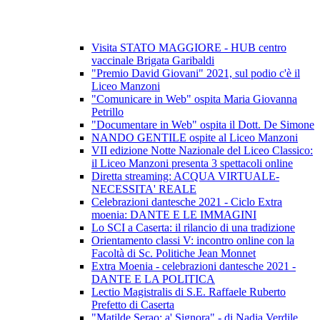
Visita STATO MAGGIORE - HUB centro
vaccinale Brigata Garibaldi
"Premio David Giovani" 2021, sul podio c'è il
Liceo Manzoni
"Comunicare in Web" ospita Maria Giovanna
Petrillo
"Documentare in Web" ospita il Dott. De Simone
NANDO GENTILE ospite al Liceo Manzoni
VII edizione Notte Nazionale del Liceo Classico:
il Liceo Manzoni presenta 3 spettacoli online
Diretta streaming: ACQUA VIRTUALE-
NECESSITA' REALE
Celebrazioni dantesche 2021 - Ciclo Extra
moenia: DANTE E LE IMMAGINI
Lo SCI a Caserta: il rilancio di una tradizione
Orientamento classi V: incontro online con la
Facoltà di Sc. Politiche Jean Monnet
Extra Moenia - celebrazioni dantesche 2021 -
DANTE E LA POLITICA
Lectio Magistralis di S.E. Raffaele Ruberto
Prefetto di Caserta
"Matilde Serao: a' Signora" - di Nadia Verdile