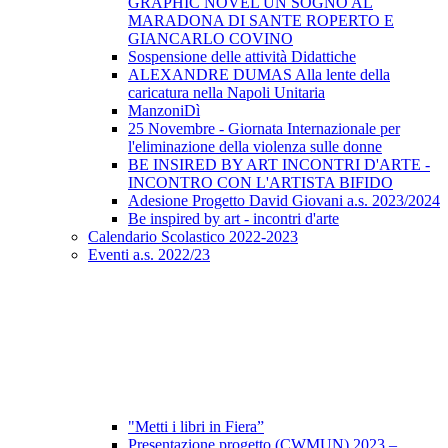
GRAPHIC NOVEL UN SOGNO AL
MARADONA DI SANTE ROPERTO E
GIANCARLO COVINO
Sospensione delle attività Didattiche
ALEXANDRE DUMAS Alla lente della
caricatura nella Napoli Unitaria
ManzoniDì
25 Novembre - Giornata Internazionale per
l'eliminazione della violenza sulle donne
BE INSIRED BY ART INCONTRI D'ARTE -
INCONTRO CON L'ARTISTA BIFIDO
Adesione Progetto David Giovani a.s. 2023/2024
Be inspired by art - incontri d'arte
Calendario Scolastico 2022-2023
Eventi a.s. 2022/23
"Metti i libri in Fiera”
Presentazione progetto (CWMUN) 2023 –