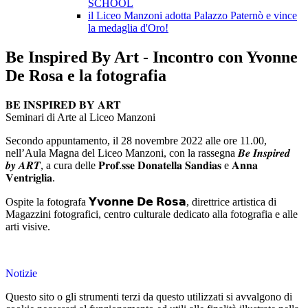
SCHOOL
il Liceo Manzoni adotta Palazzo Paternò e vince
la medaglia d'Oro!
Be Inspired By Art - Incontro con Yvonne
De Rosa e la fotografia
𝐁𝐄 𝐈𝐍𝐒𝐏𝐈𝐑𝐄𝐃 𝐁𝐘 𝐀𝐑𝐓
Seminari di Arte al Liceo Manzoni
Secondo appuntamento, il 28 novembre 2022 alle ore 11.00,
nell’Aula Magna del Liceo Manzoni, con la rassegna 𝑩𝒆 𝑰𝒏𝒔𝒑𝒊𝒓𝒆𝒅
𝒃𝒚 𝑨𝑹𝑻, a cura delle 𝐏𝐫𝐨𝐟.𝐬𝐬𝐞 𝐃𝐨𝐧𝐚𝐭𝐞𝐥𝐥𝐚 𝐒𝐚𝐧𝐝𝐢𝐚𝐬 e 𝐀𝐧𝐧𝐚
𝐕𝐞𝐧𝐭𝐫𝐢𝐠𝐥𝐢𝐚.
Ospite la fotografa 𝗬𝘃𝗼𝗻𝗻𝗲 𝗗𝗲 𝗥𝗼𝘀𝗮, direttrice artistica di
Magazzini fotografici, centro culturale dedicato alla fotografia e alle
arti visive.
Notizie
Questo sito o gli strumenti terzi da questo utilizzati si avvalgono di