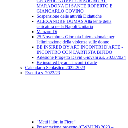
GRAPHIC NOVEL UN SOGNO AL
MARADONA DI SANTE ROPERTO E
GIANCARLO COVINO
Sospensione delle attività Didattiche
ALEXANDRE DUMAS Alla lente della
caricatura nella Napoli Unitaria
ManzoniDì
25 Novembre - Giornata Internazionale per
l'eliminazione della violenza sulle donne
BE INSIRED BY ART INCONTRI D'ARTE -
INCONTRO CON L'ARTISTA BIFIDO
Adesione Progetto David Giovani a.s. 2023/2024
Be inspired by art - incontri d'arte
Calendario Scolastico 2022-2023
Eventi a.s. 2022/23
"Metti i libri in Fiera”
Presentazione progetto (CWMUN) 2023 –