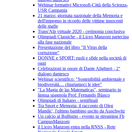
Webinar formativi Microsoft-Città della Scienza-
USR Campania
21 marzo: giornata nazionale della Memoria e
dell'impegno in ricordo delle vittime innocenti
delle mafie
Trans'Alp virtuale 2020 - cerimonia conclusiva
Olimpiadi Classiche - il Liceo Manzoni partecipa
alla fase nazionale
Presentazione del libro "Il Virus della
corruzione"
DONNE e SPORT: ruoli e sfide nella società di
oggi
Celebrazioni in onore di Dante Alighieri - 2°
dialogo dantesco
Webinar scientifico: "Sostenibilità ambientale e
biodiversità.... chiariamoci le idee"
"La Magia de las Matematicas", seminario in
lingua spagnola Prof. Fernando Blasco
Olimpiadi di Italiano - semifinali
Tra Sport e Memoria: il racconto di Oleg
Mandic', l'ultimo bambino uscito da Auschwitz
Un calcio al Bullismo - evento in streaming Fb
CampusManzoni
il Liceo Manzoni entra nella RNSS - Rete