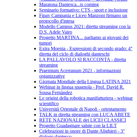
Maratona Dantesca...is coming
Seminario formativo: CTS - sport e inclusione
Fipav Campania e Liceo Manzoni firmano un
protocollo d'intesa
Modello Campus 2021: diretta streaming con la
D.S. Adele Vairo
Progetto MARTINA... parliamo ai giovani dei
tumori
Extra Moenia - Espressioni di secondo grado: 4°
diretta del ciclo di dialoghi danteschi
LA PALLAVOLO SI RACCONTA - diretta
streaming
Praemium Acerranum 2021 - informazioni
organizzative
Giornata Mondiale della Lingua LATINA 2021
Webinar in lingua spagnola - Prof. David R.
Sousa Fernàndez
Le origini della robotica manifatturiera - webinar
scientifico
Università Orientale di Napoli - orientamento
TALK in diretta streaming con LUCA ABETE
RETE NAZIONALE dei LICEI CLASSICI
Progetto Guadagnare salute con la LILT
Celebrazioni in onore di Dante Alighieri - 3°
dialogo dantesco