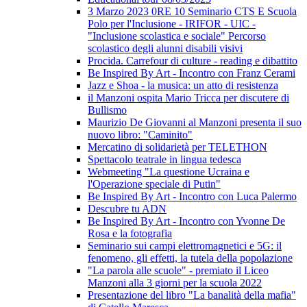
3 Marzo 2023 0RE 10 Seminario CTS E Scuola
Polo per l'Inclusione - IRIFOR - UIC -
"Inclusione scolastica e sociale" Percorso
scolastico degli alunni disabili visivi
Procida. Carrefour di culture - reading e dibattito
Be Inspired By Art - Incontro con Franz Cerami
Jazz e Shoa - la musica: un atto di resistenza
il Manzoni ospita Mario Tricca per discutere di
Bullismo
Maurizio De Giovanni al Manzoni presenta il suo
nuovo libro: "Caminito"
Mercatino di solidarietà per TELETHON
Spettacolo teatrale in lingua tedesca
Webmeeting "La questione Ucraina e
l'Operazione speciale di Putin"
Be Inspired By Art - Incontro con Luca Palermo
Descubre tu ADN
Be Inspired By Art - Incontro con Yvonne De
Rosa e la fotografia
Seminario sui campi elettromagnetici e 5G: il
fenomeno, gli effetti, la tutela della popolazione
"La parola alle scuole" - premiato il Liceo
Manzoni alla 3 giorni per la scuola 2022
Presentazione del libro "La banalità della mafia"