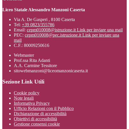
Liceo Statale Alessandro Manzoni Caserta
Via A. De Gasperi , 8100 Caserta
Tel:
+39 0823/355786
Email:
cepm010008@istruzione.it
Link per inviare una mail
PEC:
cepm010008@pec.istruzione.it
Link per inviare una
mail
C.F.: 80009250616
Webmaster
Prof.ssa Rita Adanti
A.A. Carmine Tessitore
sitowebmanzoni@liceomanzonicaserta.it
Sezione Link Utili
Cookie policy
Note legali
Informativa Privacy
Ufficio Relazioni con il Pubblico
Dichiarazione di accessibilità
Obiettivi di accessibilità
Gestione consensi cookie