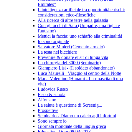
Emirates”
L'intelligenza artificiale tra opportunità e rischi:
considerazioni etico-filosofiche
Alla ricerca di altre terre nella galassia
Con gli occhi di Sara (Un padre, una figlia e
l'autismo)
Mettici la faccia: uno schiaffo alla criminalità!
Io sono originale
Salvatore Minieri (Cemento armato)
La testa nel bicchiere
Prevenire & donare elisir di lunga vita
La chirurgia del 3000 (Seminario)
Giampiero Lisi - (Il soldato abbandonato)
Luca Maurelli - Viaggio al centro della Notte
Maria Valentino (Hanami - La rinascita di una
vita)
Ludovica Russo
Fisco & scuola
Alfonsino
La salute è questione di Screenig...
Prospettive
Seminario - Diamo un calcio agli infortuni
Sono sempre io
Giornata mondiale della lingua greca
Educational tour 08/03/2023