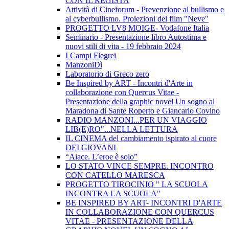
CON IL REGISTA
Attività di Cineforum - Prevenzione al bullismo e
al cyberbullismo. Proiezioni del film "Neve"
PROGETTO LV8 MOIGE- Vodafone Italia
Seminario - Presentazione libro Autostima e
nuovi stili di vita - 19 febbraio 2024
I Campi Flegrei
ManzoniDì
Laboratorio di Greco zero
Be Inspired by ART - Incontri d'Arte in
collaborazione con Quercus Vitae -
Presentazione della graphic novel Un sogno al
Maradona di Sante Roperto e Giancarlo Covino
RADIO MANZONI...PER UN VIAGGIO
LIB(E)RO"...NELLA LETTURA
IL CINEMA del cambiamento ispirato al cuore
DEI GIOVANI
“Aiace. L’eroe è solo”
LO STATO VINCE SEMPRE. INCONTRO
CON CATELLO MARESCA
PROGETTO TIROCINIO " LA SCUOLA
INCONTRA LA SCUOLA"
BE INSPIRED BY ART- INCONTRI D'ARTE
IN COLLABORAZIONE CON QUERCUS
VITAE - PRESENTAZIONE DELLA