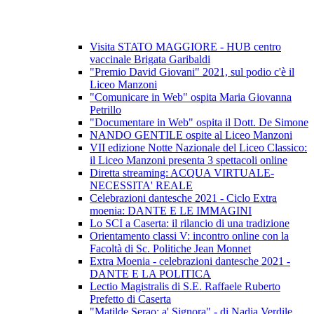
Visita STATO MAGGIORE - HUB centro
vaccinale Brigata Garibaldi
"Premio David Giovani" 2021, sul podio c'è il
Liceo Manzoni
"Comunicare in Web" ospita Maria Giovanna
Petrillo
"Documentare in Web" ospita il Dott. De Simone
NANDO GENTILE ospite al Liceo Manzoni
VII edizione Notte Nazionale del Liceo Classico:
il Liceo Manzoni presenta 3 spettacoli online
Diretta streaming: ACQUA VIRTUALE-
NECESSITA' REALE
Celebrazioni dantesche 2021 - Ciclo Extra
moenia: DANTE E LE IMMAGINI
Lo SCI a Caserta: il rilancio di una tradizione
Orientamento classi V: incontro online con la
Facoltà di Sc. Politiche Jean Monnet
Extra Moenia - celebrazioni dantesche 2021 -
DANTE E LA POLITICA
Lectio Magistralis di S.E. Raffaele Ruberto
Prefetto di Caserta
"Matilde Serao: a' Signora" - di Nadia Verdile