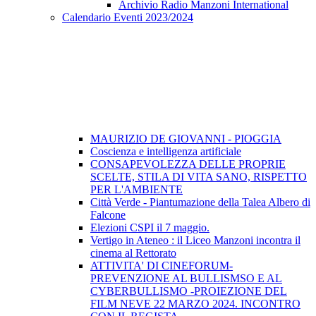
Archivio Radio Manzoni International
Calendario Eventi 2023/2024
MAURIZIO DE GIOVANNI - PIOGGIA
Coscienza e intelligenza artificiale
CONSAPEVOLEZZA DELLE PROPRIE
SCELTE, STILA DI VITA SANO, RISPETTO
PER L'AMBIENTE
Città Verde - Piantumazione della Talea Albero di
Falcone
Elezioni CSPI il 7 maggio.
Vertigo in Ateneo : il Liceo Manzoni incontra il
cinema al Rettorato
ATTIVITA' DI CINEFORUM-
PREVENZIONE AL BULLISMSO E AL
CYBERBULLISMO -PROIEZIONE DEL
FILM NEVE 22 MARZO 2024. INCONTRO