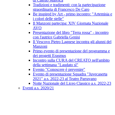
di Catello Maresca
Tradizioni e tradimenti: con la partecipazione
straordinaria di Francesco De Caro
Be inspired by Art - primo incontro: "Artemisia e
i colori delle stelle"
Il Manzoni partecipa: XIV Giornata Nazionale
AVO
Presentazione del libro "Terra rossa" - incontro
con l'autrice Gabriella Genisi
Il Vescovo Pietro Lagnese incontra gli alunni del
Manzoni
Primo evento di presentazione del programma e
dei progetti Erasmus
Incontro sulla CURA del CREATO nell'ambito
della settimana "Laudato sì"
Evento "Conoscere è prevenire"
Evento di presentazione Squadra "Juvecaserta
2021" a.s. 2022-23 al Teatro Parravano
Notte Nazionale del Liceo Classico a.s. 2022-23
Eventi a.s. 2020/21