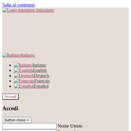
Salta al contenuto
Italiano
Italiano
English
Deutsch
Français
Español
Accedi
Accedi
button close
×
Nome Utente