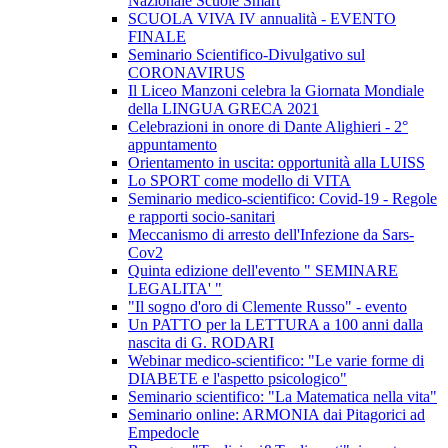
Nazionale Scuole Smart
SCUOLA VIVA IV annualità - EVENTO
FINALE
Seminario Scientifico-Divulgativo sul
CORONAVIRUS
Il Liceo Manzoni celebra la Giornata Mondiale
della LINGUA GRECA 2021
Celebrazioni in onore di Dante Alighieri - 2°
appuntamento
Orientamento in uscita: opportunità alla LUISS
Lo SPORT come modello di VITA
Seminario medico-scientifico: Covid-19 - Regole
e rapporti socio-sanitari
Meccanismo di arresto dell'Infezione da Sars-
Cov2
Quinta edizione dell'evento " SEMINARE
LEGALITA' "
"Il sogno d'oro di Clemente Russo" - evento
Un PATTO per la LETTURA a 100 anni dalla
nascita di G. RODARI
Webinar medico-scientifico: "Le varie forme di
DIABETE e l'aspetto psicologico"
Seminario scientifico: "La Matematica nella vita"
Seminario online: ARMONIA dai Pitagorici ad
Empedocle