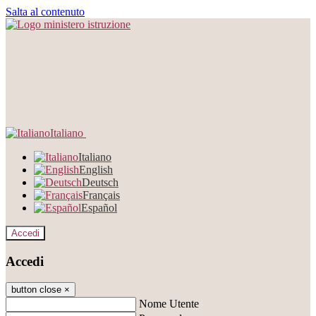
Salta al contenuto
Italiano
Italiano
English
Deutsch
Français
Español
Accedi
Accedi
button close
×
Nome Utente