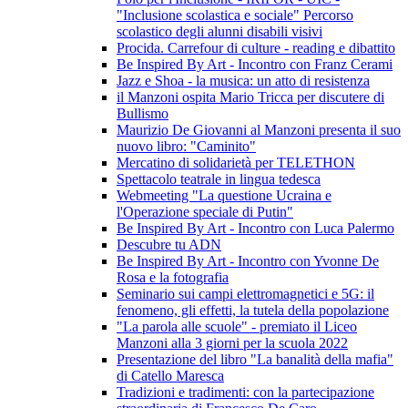
"Inclusione scolastica e sociale" Percorso
scolastico degli alunni disabili visivi
Procida. Carrefour di culture - reading e dibattito
Be Inspired By Art - Incontro con Franz Cerami
Jazz e Shoa - la musica: un atto di resistenza
il Manzoni ospita Mario Tricca per discutere di
Bullismo
Maurizio De Giovanni al Manzoni presenta il suo
nuovo libro: "Caminito"
Mercatino di solidarietà per TELETHON
Spettacolo teatrale in lingua tedesca
Webmeeting "La questione Ucraina e
l'Operazione speciale di Putin"
Be Inspired By Art - Incontro con Luca Palermo
Descubre tu ADN
Be Inspired By Art - Incontro con Yvonne De
Rosa e la fotografia
Seminario sui campi elettromagnetici e 5G: il
fenomeno, gli effetti, la tutela della popolazione
"La parola alle scuole" - premiato il Liceo
Manzoni alla 3 giorni per la scuola 2022
Presentazione del libro "La banalità della mafia"
di Catello Maresca
Tradizioni e tradimenti: con la partecipazione