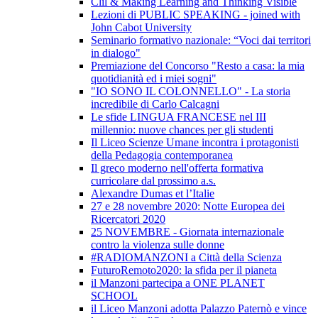
Clil & Making Learning and Thinking Visible
Lezioni di PUBLIC SPEAKING - joined with
John Cabot University
Seminario formativo nazionale: “Voci dai territori
in dialogo"
Premiazione del Concorso "Resto a casa: la mia
quotidianità ed i miei sogni"
"IO SONO IL COLONNELLO" - La storia
incredibile di Carlo Calcagni
Le sfide LINGUA FRANCESE nel III
millennio: nuove chances per gli studenti
Il Liceo Scienze Umane incontra i protagonisti
della Pedagogia contemporanea
Il greco moderno nell'offerta formativa
curricolare dal prossimo a.s.
Alexandre Dumas et l’Italie
27 e 28 novembre 2020: Notte Europea dei
Ricercatori 2020
25 NOVEMBRE - Giornata internazionale
contro la violenza sulle donne
#RADIOMANZONI a Città della Scienza
FuturoRemoto2020: la sfida per il pianeta
il Manzoni partecipa a ONE PLANET
SCHOOL
il Liceo Manzoni adotta Palazzo Paternò e vince