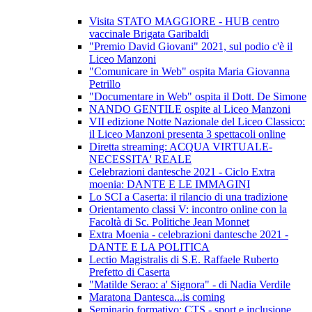
Visita STATO MAGGIORE - HUB centro
vaccinale Brigata Garibaldi
"Premio David Giovani" 2021, sul podio c'è il
Liceo Manzoni
"Comunicare in Web" ospita Maria Giovanna
Petrillo
"Documentare in Web" ospita il Dott. De Simone
NANDO GENTILE ospite al Liceo Manzoni
VII edizione Notte Nazionale del Liceo Classico:
il Liceo Manzoni presenta 3 spettacoli online
Diretta streaming: ACQUA VIRTUALE-
NECESSITA' REALE
Celebrazioni dantesche 2021 - Ciclo Extra
moenia: DANTE E LE IMMAGINI
Lo SCI a Caserta: il rilancio di una tradizione
Orientamento classi V: incontro online con la
Facoltà di Sc. Politiche Jean Monnet
Extra Moenia - celebrazioni dantesche 2021 -
DANTE E LA POLITICA
Lectio Magistralis di S.E. Raffaele Ruberto
Prefetto di Caserta
"Matilde Serao: a' Signora" - di Nadia Verdile
Maratona Dantesca...is coming
Seminario formativo: CTS - sport e inclusione