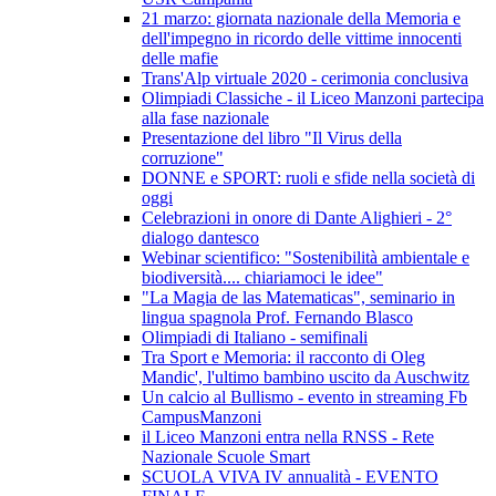
21 marzo: giornata nazionale della Memoria e
dell'impegno in ricordo delle vittime innocenti
delle mafie
Trans'Alp virtuale 2020 - cerimonia conclusiva
Olimpiadi Classiche - il Liceo Manzoni partecipa
alla fase nazionale
Presentazione del libro "Il Virus della
corruzione"
DONNE e SPORT: ruoli e sfide nella società di
oggi
Celebrazioni in onore di Dante Alighieri - 2°
dialogo dantesco
Webinar scientifico: "Sostenibilità ambientale e
biodiversità.... chiariamoci le idee"
"La Magia de las Matematicas", seminario in
lingua spagnola Prof. Fernando Blasco
Olimpiadi di Italiano - semifinali
Tra Sport e Memoria: il racconto di Oleg
Mandic', l'ultimo bambino uscito da Auschwitz
Un calcio al Bullismo - evento in streaming Fb
CampusManzoni
il Liceo Manzoni entra nella RNSS - Rete
Nazionale Scuole Smart
SCUOLA VIVA IV annualità - EVENTO