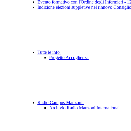
Evento formativo con l'Ordine degli Infermieri - 
Indizione elezioni suppletive nel rinnovo Consigli
Tutte le info
Progetto Accoglienza
Radio Campus Manzoni
Archivio Radio Manzoni International