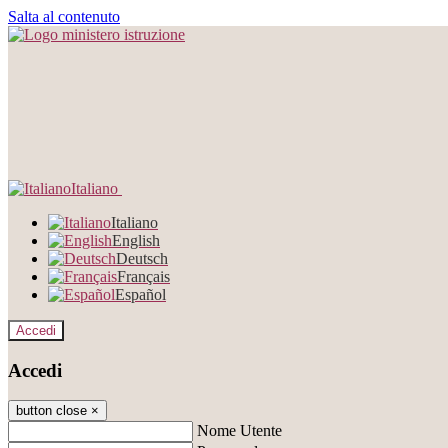
Salta al contenuto
Italiano
Italiano
English
Deutsch
Français
Español
Accedi
Accedi
button close
×
Nome Utente